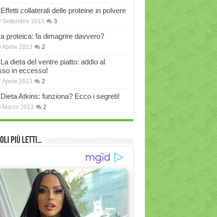
Effetti collaterali delle proteine in polvere
 Settembre 2013
3
ta proteica: fa dimagrire davvero?
 Aprile 2013
2
La dieta del ventre piatto: addio al
sso in eccesso!
 Aprile 2013
2
Dieta Atkins: funziona? Ecco i segreti!
6 Marzo 2013
2
oli più Letti…