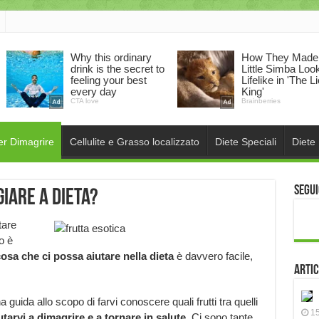
er Dimagrire
Cellulite e Grasso localizzato
Diete Speciali
Diete
Segui
giare a dieta?
tare
o è
osa che ci possa aiutare nella dieta
è davvero facile,
Artic
uida allo scopo di farvi conoscere quali frutti tra quelli
15
tarvi a dimagrire e a tornare in salute.
Ci sono tante