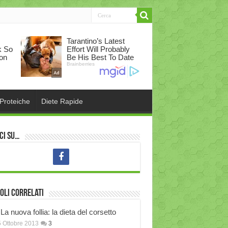
 Proteiche
Diete Rapide
ci su…
oli correlati
La nuova follia: la dieta del corsetto
 Ottobre 2013
3