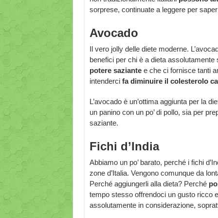
sorprese, continuate a leggere per sapern
Avocado
Il vero jolly delle diete moderne. L’avoca
benefici per chi è a dieta assolutamente str
potere saziante
e che ci fornisce tanti 
intenderci
fa diminuire il colesterolo ca
L’avocado è un’ottima aggiunta per la di
un panino con un po’ di pollo, sia per p
saziante.
Fichi d’India
Abbiamo un po’ barato, perché i fichi d
zone d’Italia. Vengono comunque da lontano 
Perché aggiungerli alla dieta? Perché
po
tempo stesso offrendoci un gusto ricco e
assolutamente in considerazione, soprattut