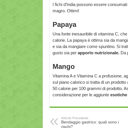
I fichi d’India possono essere consumati 
magro. Ottimi!
Papaya
Una fonte inesauribile di vitamina C, che
calorie. La papaya è ottima sia da mangiar
e sia da mangiare come spuntino. Si tratt
gusto sia per
apporto nutrizionale.
Da 
Mango
Vitamina A e Vitamina C a profusione, a
sul piano calorico si tratta di un prodot
50 calorie per 100 grammi di prodotto. A
considerazione per le aggiunte
esotiche
Articolo Precedente
Bendaggio gastrico: quali sono i
rischi?