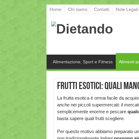
Home
Chi siamo
Contatti
Note Legali
Alimentazione, Sport e Fitness
Alimenti p
Frutti esotici: quali man
La frutta esotica è ormai facile da acquis
anche nei piccoli supermercati: il mercat
semplicemente enorme e pescare
qualc
basta sapere quali frutti scegliere.
Per questo motivo abbiamo preparato una g
non tradizionalmente italiani
possono aiu