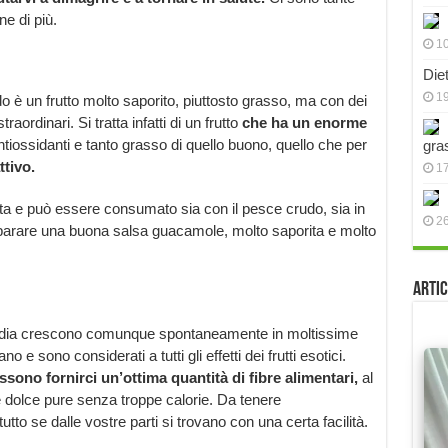
e di più.
10
Die
19
do è un frutto molto saporito, piuttosto grasso, ma con dei
aordinari. Si tratta infatti di un frutto
che ha un enorme
antiossidanti e tanto grasso di quello buono, quello che per
gra
ttivo.
17
eta e può essere consumato sia con il pesce crudo, sia in
2
reparare una buona salsa guacamole, molto saporita e molto
Artic
’India crescono comunque spontaneamente in moltissime
e sono considerati a tutti gli effetti dei frutti esotici.
ssono fornirci un’ottima quantità di fibre alimentari,
al
 dolce pure senza troppe calorie. Da tenere
to se dalle vostre parti si trovano con una certa facilità.