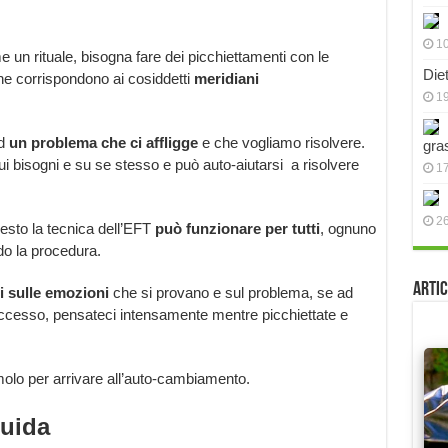
10
e un rituale, bisogna fare dei picchiettamenti con le
Die
che corrispondono ai cosiddetti
meridiani
19
ad
un problema che ci affligge
e che vogliamo risolvere.
gra
ui bisogni e su se stesso e può auto-aiutarsi a risolvere
17
2
esto la tecnica dell’EFT
può funzionare per tutti
, ognuno
do la procedura.
Artic
i sulle emozioni
che si provano e sul problema, se ad
eccesso, pensateci intensamente mentre picchiettate e
olo per arrivare all’auto-cambiamento.
uida