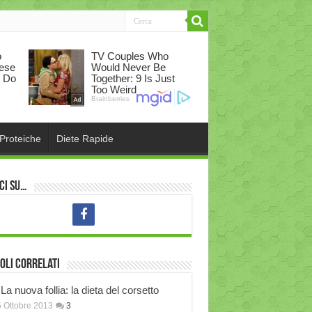
 Proteiche
Diete Rapide
ci su…
oli correlati
La nuova follia: la dieta del corsetto
 Ottobre 2013
3