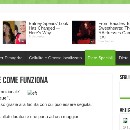
per Dimagrire
Cellulite e Grasso localizzato
Diete Speciali
Diete
Segui
 e come funziona
Emozionale”
que”.
o grazie alla facilità con cui può essere seguita.
Artic
ultati duraturi e che porta ad una maggior
15