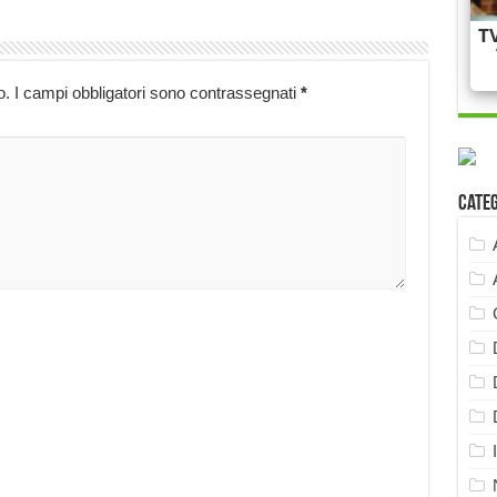
o.
I campi obbligatori sono contrassegnati
*
Cate