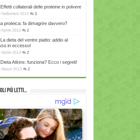
Effetti collaterali delle proteine in polvere
 Settembre 2013
3
ta proteica: fa dimagrire davvero?
 Aprile 2013
2
La dieta del ventre piatto: addio al
sso in eccesso!
 Aprile 2013
2
Dieta Atkins: funziona? Ecco i segreti!
6 Marzo 2013
2
oli più Letti…