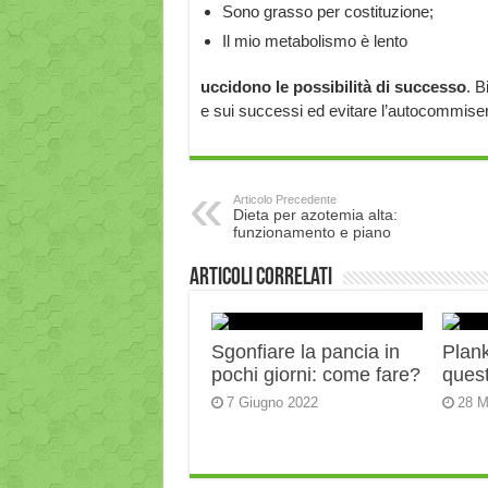
Sono grasso per costituzione;
Il mio metabolismo è lento
uccidono le possibilità di successo
. B
e sui successi ed evitare l’autocommise
Articolo Precedente
Dieta per azotemia alta:
funzionamento e piano
Articoli correlati
Sgonfiare la pancia in
Plank:
pochi giorni: come fare?
quest
7 Giugno 2022
28 M