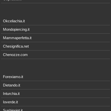
Okceliachia.it
Mondopiercing.it
Mammaperfetta.it
Chesignifica.net
Chenozze.com
Forexiamo.it
Dietando.it
Inturchia.it
Ioverde.it
Sushipoint.it