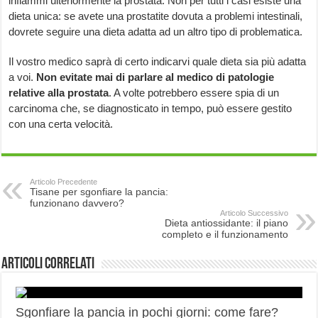
infiammi ulteriormente la prostata. Non per tutti i casi esiste una
dieta unica: se avete una prostatite dovuta a problemi intestinali,
dovrete seguire una dieta adatta ad un altro tipo di problematica.
Il vostro medico saprà di certo indicarvi quale dieta sia più adatta
a voi.
Non evitate mai di parlare al medico di patologie
relative alla prostata
. A volte potrebbero essere spia di un
carcinoma che, se diagnosticato in tempo, può essere gestito
con una certa velocità.
Articolo Precedente
Tisane per sgonfiare la pancia:
funzionano davvero?
Articolo Successivo
Dieta antiossidante: il piano
completo e il funzionamento
Articoli correlati
Sgonfiare la pancia in pochi giorni: come fare?