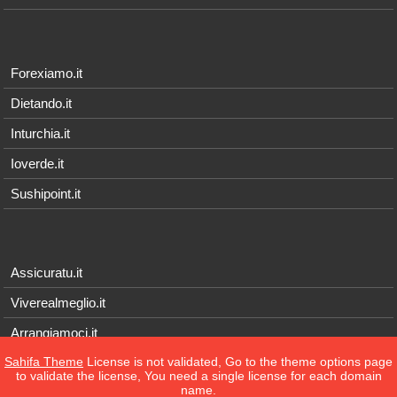
Forexiamo.it
Dietando.it
Inturchia.it
Ioverde.it
Sushipoint.it
Assicuratu.it
Viverealmeglio.it
Arrangiamoci.it
Sahifa Theme
License is not validated, Go to the theme options page
Tecnichef.it
to validate the license, You need a single license for each domain
name.