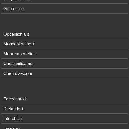
Goprestiti.it
Okceliachia.it
Mondopiercing.it
Mammaperfetta.it
Chesignifica.net
Chenozze.com
Forexiamo.it
Dietando.it
Inturchia.it
Ioverde.it