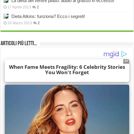
La dieta del ventre piatto: addio al grasso in eccesso!
17 Aprile 2013
2
Dieta Atkins: funziona? Ecco i segreti!
26 Marzo 2013
2
Articoli più Letti…