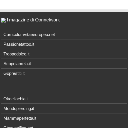
I magazine di Qonnetwork
Curriculumvitaeeuropeo.net
Passionetattoo.it
Troppodolce.it
Scoprilamela.it
Goprestiti.it
Okceliachia.it
Mondopiercing.it
Mammaperfetta.it
Chesignifica.net