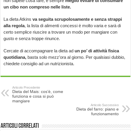
non sapete cosa fare, è sempre
meglio evitare di consumare
un cibo non compreso nelle liste.
La dieta Atkins
va seguita scrupolosamente e senza strappi
alla regola
, la lista di alimenti concessi è molto varia e sarà di
certo semplice riuscire a trovare un modo per mangiare con
gusto e senza troppe rinunce.
Cercate di accompagnare la dieta ad
un
po’ di attività fisica
quotidiana,
basta solo mezz’ora al giorno. Per qualsiasi dubbio,
chiedete consiglio ad un nutrizionista.
Articolo Precedente
Dieta del Mais: cos’è, come
funziona e cosa si può
mangiare
Articolo Successivo
Dieta del farro: piano e
funzionamento
Articoli correlati