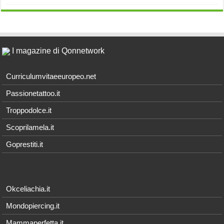
I magazine di Qonnetwork
Curriculumvitaeeuropeo.net
Passionetattoo.it
Troppodolce.it
Scoprilamela.it
Goprestiti.it
Okceliachia.it
Mondopiercing.it
Mammaperfetta.it