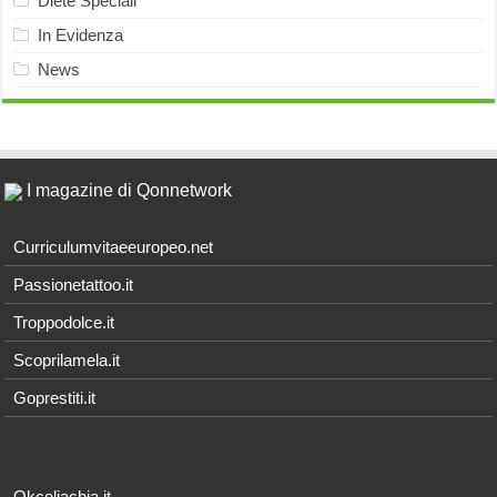
Diete Speciali
In Evidenza
News
I magazine di Qonnetwork
Curriculumvitaeeuropeo.net
Passionetattoo.it
Troppodolce.it
Scoprilamela.it
Goprestiti.it
Okceliachia.it