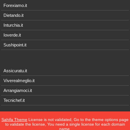
Forexiamo.it
Dietando.it
Inturchia.it
Ioverde.it
Sushipoint.it
Assicuratu.it
Viverealmeglio.it
Arrangiamoci.it
Tecnichef.it
Sahifa Theme
License is not validated, Go to the theme options page
to validate the license, You need a single license for each domain
name.