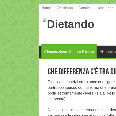
Home
Chi siamo
Contatti
Note Legali
Alimentazione, Sport e Fitness
Alimenti 
Che differenza c’è tra D
Dietologo e nutrizionista sono due figure
purtroppo spesso confuse, ma che pres
profili estremamente diversi (sia a livello 
intervento).
Nel caso in cui stiate cercando di perder
seconda delle situazioni all’uno o all’altr