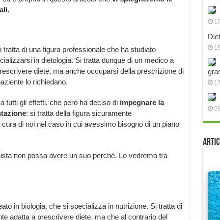
li.
10
Die
19
 tratta di una figura professionale che ha studiato
ializzarsi in dietologia. Si tratta dunque di un medico a
 prescrivere diete, ma anche occuparsi della prescrizione di
gra
paziente lo richiedano.
17
utti gli effetti, che però ha deciso di
impegnare la
2
ntazione
: si tratta della figura sicuramente
 cura di noi nel caso in cui avessimo bisogno di un piano
Artic
onista non possa avere un suo perché. Lo vedremo tra
ato in biologia, che si specializza in nutrizione. Si tratta di
e adatta a prescrivere diete, ma che al contrario del