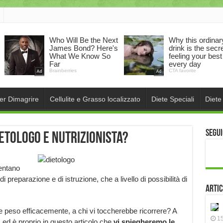
per Dimagrire
Cellulite e Grasso localizzato
Diete Speciali
Diete
Segui
ietologo e Nutrizionista?
entano
di preparazione e di istruzione, che a livello di possibilità di
Artic
e peso efficacemente, a chi vi toccherebbe ricorrere? A
15
o, ed è proprio in questo articolo che
vi spiegheremo le