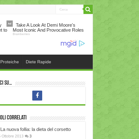
 Proteiche
Diete Rapide
ci su…
oli correlati
La nuova follia: la dieta del corsetto
 Ottobre 2013
3