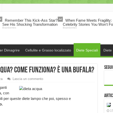
per Dimagrire
Cellulite e Grasso localizzato
Diete Speciali
Diete
Segui
acqua? Come funziona? È una bufala?
za
Lascia un commento
ganti
a, con
Artic
bili per queste diete lampo che poi, spesso e
o.
15