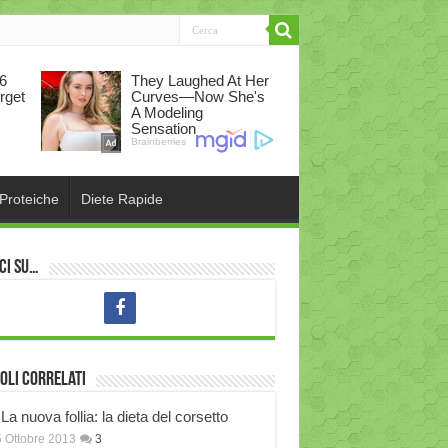
 Proteiche
Diete Rapide
ci su…
oli correlati
La nuova follia: la dieta del corsetto
 Ottobre 2013
3