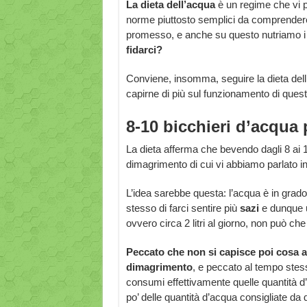
La dieta dell’acqua
è un regime che vi p
norme piuttosto semplici da comprendere
promesso, e anche su questo nutriamo i 
fidarci?
Conviene, insomma, seguire la dieta dell
capirne di più sul funzionamento di ques
8-10 bicchieri d’acqua 
La dieta afferma che bevendo dagli 8 ai 10
dimagrimento di cui vi abbiamo parlato in 
L’idea sarebbe questa: l’acqua è in grado
stesso di farci sentire più
sazi
e dunque u
ovvero circa 2 litri al giorno, non può che
Peccato che non si capisce poi cosa ab
dimagrimento
, e peccato al tempo stes
consumi effettivamente quelle quantità d’
po’ delle quantità d’acqua consigliate da