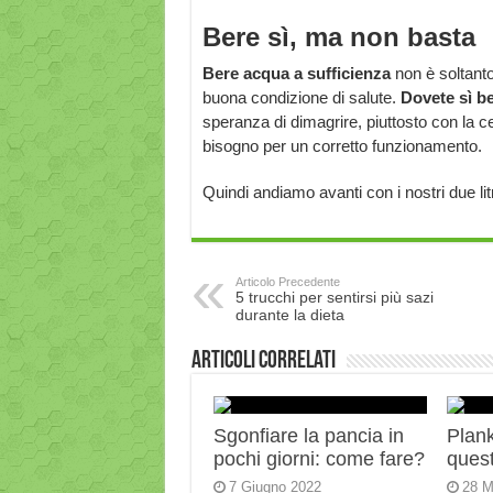
Bere sì, ma non basta
Bere acqua a sufficienza
non è soltanto
buona condizione di salute.
Dovete sì be
speranza di dimagrire, piuttosto con la c
bisogno per un corretto funzionamento.
Quindi andiamo avanti con i nostri due litri
Articolo Precedente
5 trucchi per sentirsi più sazi
durante la dieta
Articoli correlati
Sgonfiare la pancia in
Plank:
pochi giorni: come fare?
quest
7 Giugno 2022
28 M