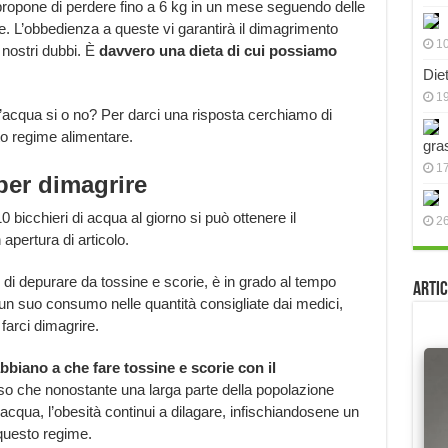
ropone di perdere fino a 6 kg in un mese seguendo delle
. L’obbedienza a queste vi garantirà il dimagrimento
10
nostri dubbi. È
davvero una dieta di cui possiamo
Die
19
’acqua si o no? Per darci una risposta cerchiamo di
to regime alimentare.
gra
17
per dimagrire
 bicchieri di acqua al giorno si può ottenere il
2
apertura di articolo.
 di depurare da tossine e scorie, è in grado al tempo
Artic
n suo consumo nelle quantità consigliate dai medici,
 farci dimagrire.
biano a che fare tossine e scorie con il
so che nonostante una larga parte della popolazione
acqua, l’obesità continui a dilagare, infischiandosene un
 questo regime.