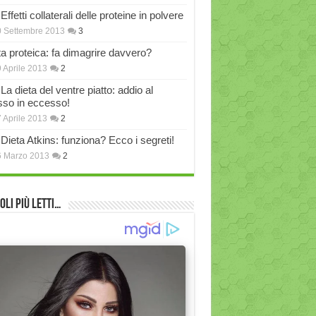
Effetti collaterali delle proteine in polvere
 Settembre 2013
3
ta proteica: fa dimagrire davvero?
 Aprile 2013
2
La dieta del ventre piatto: addio al
sso in eccesso!
 Aprile 2013
2
Dieta Atkins: funziona? Ecco i segreti!
6 Marzo 2013
2
oli più Letti…