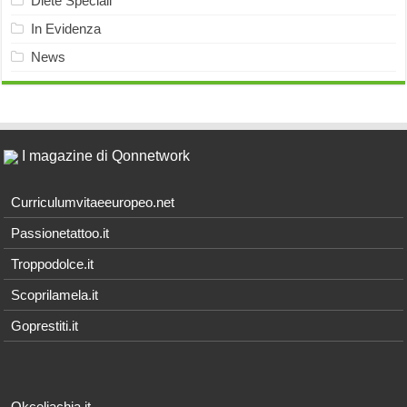
Diete Speciali
In Evidenza
News
I magazine di Qonnetwork
Curriculumvitaeeuropeo.net
Passionetattoo.it
Troppodolce.it
Scoprilamela.it
Goprestiti.it
Okceliachia.it