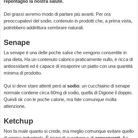
repentaglio la nostra salute.
Dei grassi avremo modo di parlare più avanti. Per ora
preoccupatevi del sodio, contenuto in prodotti che, a prima vista,
potrebbero addirittura sembrare naturali.
Senape
La senape è una delle poche salse che vengono consentite in
una dieta. Ha un contenuto calorico praticamente nullo, è ricca di
antiossidanti ed è capace di insaporire un piatto con una quantità
minima di prodotto.
Qui si deve stare attenti però al
sodio
: un cucchiaino di senape
normale contiene circa 60mg di sodio, quella di Digione il doppio.
Quindi ok con le poche calorie, ma fate comunque molta
attenzione.
Ketchup
Non fa male quanto si crede, ma meglio comunque evitare quello
di origine industriale. È pieno di zucchero e di
conservanti
. Se