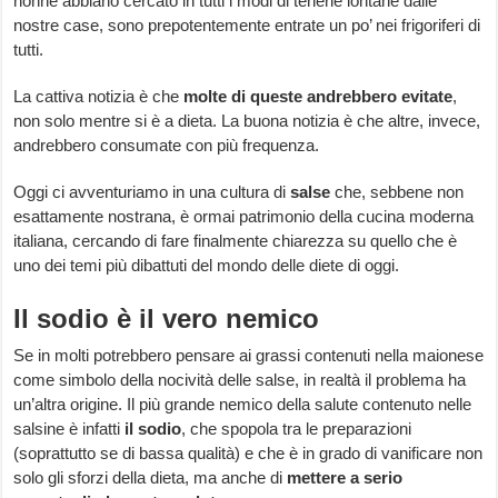
nonne abbiano cercato in tutti i modi di tenerle lontane dalle
nostre case, sono prepotentemente entrate un po’ nei frigoriferi di
tutti.
La cattiva notizia è che
molte di queste andrebbero evitate
,
non solo mentre si è a dieta. La buona notizia è che altre, invece,
andrebbero consumate con più frequenza.
Oggi ci avventuriamo in una cultura di
salse
che, sebbene non
esattamente nostrana, è ormai patrimonio della cucina moderna
italiana, cercando di fare finalmente chiarezza su quello che è
uno dei temi più dibattuti del mondo delle diete di oggi.
Il sodio è il vero nemico
Se in molti potrebbero pensare ai grassi contenuti nella maionese
come simbolo della nocività delle salse, in realtà il problema ha
un’altra origine. Il più grande nemico della salute contenuto nelle
salsine è infatti
il sodio
, che spopola tra le preparazioni
(soprattutto se di bassa qualità) e che è in grado di vanificare non
solo gli sforzi della dieta, ma anche di
mettere a serio