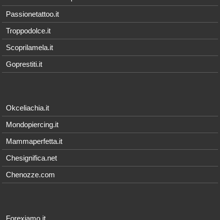
Passionetattoo.it
Troppodolce.it
Scoprilamela.it
Goprestiti.it
Okceliachia.it
Mondopiercing.it
Mammaperfetta.it
Chesignifica.net
Chenozze.com
Forexiamo.it