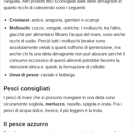
l’anguilla. Altri prodotti ittici sconsigliati dalle diete dimagranti in
quanto ricchi di colesterolo sono i seguenti:
Crostacei
: astice, aragosta, gamberi e scampi
Molluschi
: cozze, vongole, ostriche. I molluschi, tra l’altro,
giacché per alimentarsi filtrano l’acqua del mare, sono anche
ricchi di sodio. Perciò tutti i molluschi bivalve sono
assolutamente vietati a quanti soffrono di ipertensione, ma
anche chi fa una dieta dimagrante non può abusare perché il
consumo eccessivo di questi alimenti potrebbe favorire la
ritenzione idrica e, quindi, la formazione di cellulite.
Uova di pesce
: caviale e bottarga
Pesci consigliati
I pesci di mare che si possono mangiare in una dieta sono
sicuramente sogliola,
merluzzo
, nasello, spigola e orata. Fra i
pesci di acqua dolce, invece, il più leggero è la trota.
Il pesce azzurro