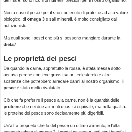
del mare, sono ricchi di nutrienti preziosi per il nostro organismo.
Non a caso il pesce per il suo contenuto di proteine ad alto valore
biologico, di
omega 3
e sali minerali, è molto consigliato dai
nutrizionisti.
Ma quali sono i pesci che più si possono mangiare durante la
dieta
?
Le proprietà dei pesci
Da quando la carne, soprattutto la rossa, è stata messa sotto
accusa perché contiene grassi saturi, colesterolo e altre
sostanze che potrebbero arrecare danni al nostro organismo, il
pesce
è stato molto rivalutato.
Ciò che fa preferire il pesce alla carne, non è la quantità delle
proteine
che nei due alimenti quasi si equivale, ma nella qualità:
le proteine del pesce sono decisamente più digeribili.
Un’altra proprietà che fa del pesce un ottimo alimento, è l’alta
concentrazione di omega 3, i grassi polinsaturi noti per i benefici