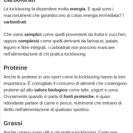
La kickboxing fa disperdere molta
energia
. E quali sono i
macronutrienti che garantiscono al corpo energia immediata? I
carboidrati
.
Che siano
semplici
come quelli provenienti da frutta e zuccheri,
oppure
complessi
come quelli derivanti da farinacei, patate,
legumi e fibre integrali, i carboidrati non possono mancare
nell’alimentazione di chi pratica kickboxing.
Proteine
Anche le proteine in uno sport come la kickboxing hanno la loro
importanza. È consigliato il consumo di alimenti che contengono
proteine ad alto
valore biologico
come latte, yogurt e uova.
Ovviamente quando si parla di
fonti proteiche
, è quasi
ridondante parlare di carne e pesce, nutrimenti che entrano di
diritto nell’alimentazione di qualsiasi sportivo.
Grassi
Anche i grassi sono utili a chi pratica kickboxing. Certo non