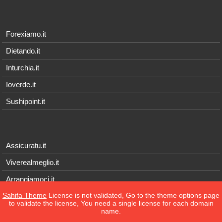
Forexiamo.it
Dietando.it
Inturchia.it
Ioverde.it
Sushipoint.it
Assicuratu.it
Viverealmeglio.it
Arrangiamoci.it
Sahifa Theme
License is not validated, Go to the theme options page
Tecnichef.it
to validate the license, You need a single license for each domain
name.