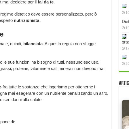
a mai decidere per il
fai da te
.
10
 regime dietetico deve essere personalizzato, perciò
 esperto
nutrizionista
.
Die
19
ie
gra
na e, quindi,
bilanciata
. A questa regola non sfugge
17
 le sue funzioni ha bisogno di tutti, nessuno escluso, i
2
 grassi, proteine, vitamine e sali minerali non devono mai
Artic
o
fra tutte le sostanze che ingeriamo per ottenerne i
sogna mai esagerare con un nutriente penalizzando un altro,
 seri danni alla salute.
mpone di: