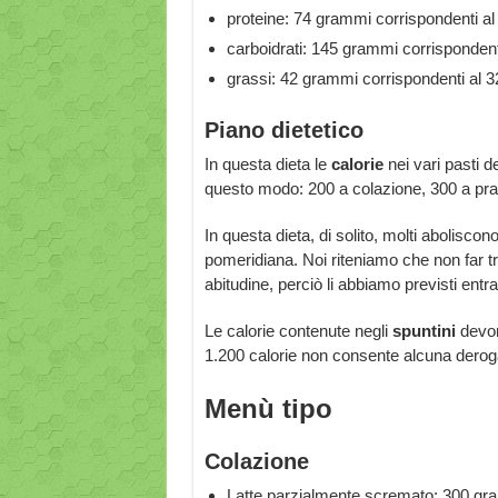
proteine: 74 grammi corrispondenti al 
carboidrati: 145 grammi corrispondenti 
grassi: 42 grammi corrispondenti al 32
Piano dietetico
In questa dieta le
calorie
nei vari pasti d
questo modo: 200 a colazione, 300 a pr
In questa dieta, di solito, molti aboliscon
pomeridiana. Noi riteniamo che non far tr
abitudine, perciò li abbiamo previsti entr
Le calorie contenute negli
spuntini
devono
1.200 calorie non consente alcuna deroga 
Menù tipo
Colazione
Latte parzialmente scremato: 300 gra