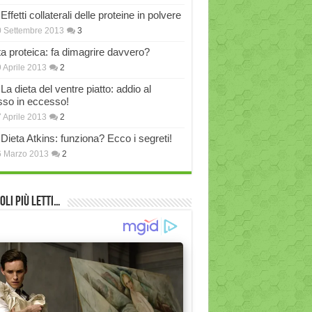
Effetti collaterali delle proteine in polvere
 Settembre 2013
3
ta proteica: fa dimagrire davvero?
 Aprile 2013
2
La dieta del ventre piatto: addio al
sso in eccesso!
 Aprile 2013
2
Dieta Atkins: funziona? Ecco i segreti!
6 Marzo 2013
2
oli più Letti…