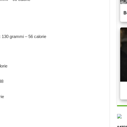
: 130 grammi – 56 calorie
lorie
38
rie