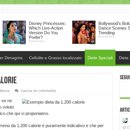
per Dimagrire
Cellulite e Grasso localizzato
Diete Speciali
Diete
Segui
alorie
idenza
Lascia un commento
 se ne
o voluto
Artic
ico che qui vi proponiamo.
o menù da 1.200 calorie è puramente indicativo e che per
15