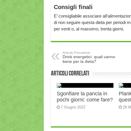
Consigli finali
E’ consigliabile associare all’alimentazio
di non seguire questa dieta per periodi mo
per venti o, al massimo, trenta giorni.
Articolo Precedente
Drink energetici: quali vanno
bene per la dieta?
Articoli correlati
Sgonfiare la pancia in
Plank:
pochi giorni: come fare?
quest
7 Giugno 2022
28 M