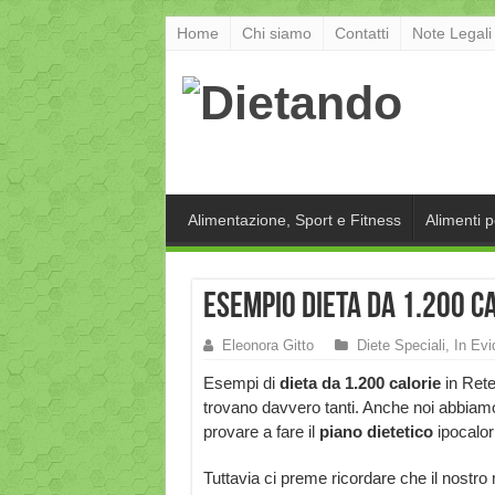
Home
Chi siamo
Contatti
Note Legali
Alimentazione, Sport e Fitness
Alimenti 
Esempio dieta da 1.200 c
Eleonora Gitto
Diete Speciali
,
In Ev
Esempi di
dieta da 1.200 calorie
in Rete
trovano davvero tanti. Anche noi abbiam
provare a fare il
piano dietetico
ipocalor
Tuttavia ci preme ricordare che il nostr