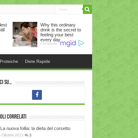
 Proteiche
Diete Rapide
ci su…
oli correlati
La nuova follia: la dieta del corsetto
 Ottobre 2013
3