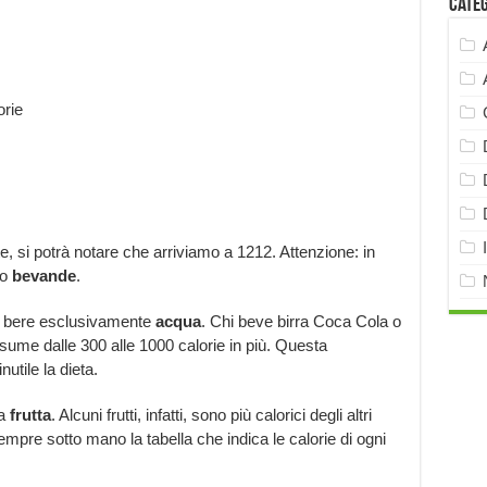
Cate
orie
ate, si potrà notare che arriviamo a 1212. Attenzione: in
no
bevande
.
di bere esclusivamente
acqua
. Chi beve birra Coca Cola o
sume dalle 300 alle 1000 calorie in più. Questa
utile la dieta.
a
frutta
. Alcuni frutti, infatti, sono più calorici degli altri
mpre sotto mano la tabella che indica le calorie di ogni