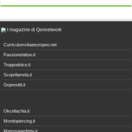
I magazine di Qonnetwork
Curriculumvitaeeuropeo.net
Passionetattoo.it
Troppodolce.it
Scoprilamela.it
Goprestiti.it
Okceliachia.it
Mondopiercing.it
Mammaperfetta.it