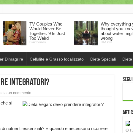
per Dimagrire
Cellulite e Grasso localizzato
Diete Speciali
Diete
Segui
ere integratori?
scia un commento
che si
i
Artic
di nutrienti essenziali? E quando è necessario ricorrere
15