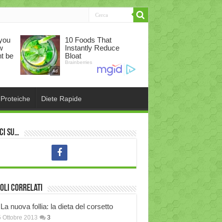
 Proteiche
Diete Rapide
ci su…
oli correlati
La nuova follia: la dieta del corsetto
 Ottobre 2013
3