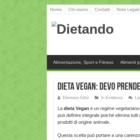
Home
Chi siamo
Contatti
Note Legali
Alimentazione, Sport e Fitness
Alimenti 
Dieta Vegan: devo prend
Eleonora Gitto
In Evidenza
La
La
dieta Vegan
è un regime vegetariano 
può definire integrale poiché elimina tutti 
prodotti di origine animale.
Questa scelta può portare a una carenza 