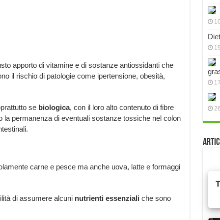
10
Die
19
usto apporto di vitamine e di sostanze antiossidanti che
gra
no il rischio di patologie come ipertensione, obesità,
17
oprattutto se
biologica
, con il loro alto contenuto di fibre
2
ndo la permanenza di eventuali sostanze tossiche nel colon
testinali.
Artic
solamente carne e pesce ma anche uova, latte e formaggi
ilità di assumere alcuni
nutrienti essenziali
che sono