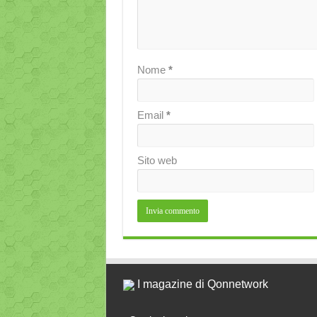
Nome
*
Email
*
Sito web
I magazine di Qonnetwork