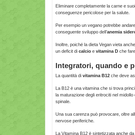
Eliminare completamente la carne e suoi 
conseguenze pericolose per la salute.
Per esempio un vegano potrebbe andare pi
conseguente sviluppo dell’
anemia sider
Inoltre, poiché la dieta Vegan vieta anche
un deficit di
calcio
e
vitamina D
che fare
Integratori, quando e 
La quantità di
vitamina B12
che deve ass
La B12 è una vitamina che si trova princ
la maturazione degli eritrociti nel midoll
spinale.
Una sua carenza può provocare, oltre all
nervose periferiche.
La Vitamina B12 è sintetizzata anche da 