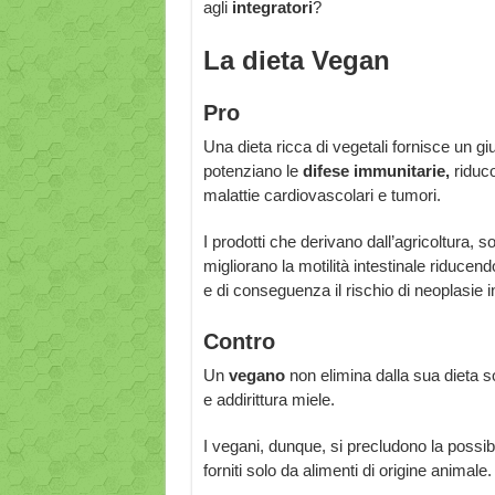
agli
integratori
?
La dieta Vegan
Pro
Una dieta ricca di vegetali fornisce un gi
potenziano le
difese immunitarie,
riduco
malattie cardiovascolari e tumori.
I prodotti che derivano dall’agricoltura, s
migliorano la motilità intestinale riduce
e di conseguenza il rischio di neoplasie in
Contro
Un
vegano
non elimina dalla sua dieta 
e addirittura miele.
I vegani, dunque, si precludono la possib
forniti solo da alimenti di origine animale.