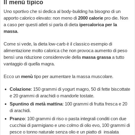
Il menù tipico
Uno sportivo che si dedica al body-building ha bisogno di un
apporto calorico elevato: non meno di
2000 calorie
pro die. Non
a caso per questi atleti si parla di dieta
ipercalorica per la
massa
.
Come si vede, la dieta low-carb è il classico esempio di
alimentazione molto calorica che non provoca aumento di peso
bensì una riduzione considerevole della
massa grassa
a tutto
vantaggio di quella magra.
Ecco un
menù
tipo per aumentare la massa muscolare.
Colazione
: 150 grammi di yogurt magro, 50 di fette biscottate
e 20 grammi di arachidi o mandorle tostate.
Spuntino di metà mattina
: 100 grammi di frutta fresca e 20
di arachidi.
Pranzo
: 100 grammi di riso o pasta integrali conditi con due
cucchiai di parmigiano e uno colmo di olio evo, 100 grammi di
pesce o tonno naturale senza olio e un piatto di insalata