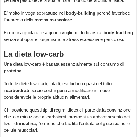
perdere peso, deve la sua fama al mondo della cultura fisica.
E’ molto in voga soprattutto nel
body-building
perché favorisce
l’aumento della
massa muscolare
.
Ecco una guida utile a quanti vogliono dedicarsi al
body-building
senza sottoporre l’organismo a stress eccessivi e pericolosi.
La dieta low-carb
Una dieta low-carb è basata essenzialmente sul consumo di
proteine.
Tutte le diete low-carb, infatti, escludono quasi del tutto
i
carboidrati
perciò costringono a modificare in modo
considerevole le proprie abitudini alimentari.
Chi sostiene questi tipi di regimi dietetici, parte dalla convinzione
che la diminuzione di carboidrati provochi un abbassamento dei
livelli di
insulina
, l’ormone che facilita l’entrata del glucosio nelle
cellule muscolari.