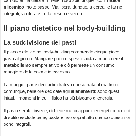
carboidrati, la dieta ammette l’uso solo di quelli con
indice
glicemico
molto basso. Via libera, dunque, a cereali e farine
integrali, verdura e frutta fresca e secca.
Il piano dietetico nel body-building
La suddivisione dei pasti
Il piano dietetico nel body-building comprende cinque piccoli
pasti
al giorno. Mangiare poco e spesso aiuta a mantenere il
metabolismo
sempre attivo e ciò permette un consumo
maggiore delle calorie in eccesso.
La maggior parte dei carboidrati va consumata al mattino o,
comunque, nelle ore dedicate agli
allenamenti
: sono questi,
infatti, i momenti in cui il fisico ha più bisogno di energia.
Il pasto serale, invece, richiede meno apporto energetico per cui
di solito esclude pane, pasta e riso soprattutto quando questi non
sono integrali.