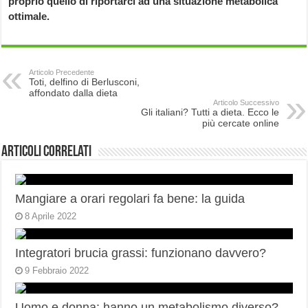
proprio quello di riportarci ad una situazione metabolica
ottimale.
Articolo Precedente
Toti, delfino di Berlusconi,
affondato dalla dieta
Articolo Successivo
Gli italiani? Tutti a dieta. Ecco le
più cercate online
Articoli correlati
Mangiare a orari regolari fa bene: la guida
8 Aprile 2022
Integratori brucia grassi: funzionano davvero?
9 Febbraio 2022
Uomo e donna: hanno un metabolismo diverso?