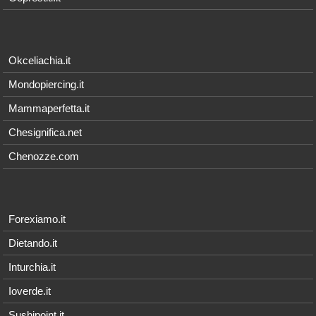
Okceliachia.it
Mondopiercing.it
Mammaperfetta.it
Chesignifica.net
Chenozze.com
Forexiamo.it
Dietando.it
Inturchia.it
Ioverde.it
Sushipoint.it