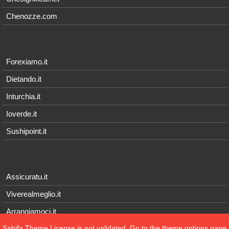
Chenozze.com
Forexiamo.it
Dietando.it
Inturchia.it
Ioverde.it
Sushipoint.it
Assicuratu.it
Viverealmeglio.it
Arrangiamoci.it
Sahifa Theme
License is not validated, Go to the theme options page
Tecnichef.it