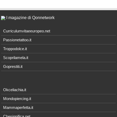
I magazine di Qonnetwork
Curriculumvitaeeuropeo.net
Passionetattoo.it
Troppodolce.it
Scoprilamela.it
Goprestiti.it
Okceliachia.it
Mondopiercing.it
Mammaperfetta.it
Chesignifica.net