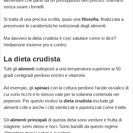
alimentare che parte da un presupposto ben preciso: sfamarsi
senza usare i fornelli.
Si tratta di una precisa scelta, quasi una
filosofia
, finalizzata a
preservare le caratteristiche nutrizionali degli alimenti.
Ma davvero la dieta crudista è così salutare come si dice?
Vediamone insieme pro e contro.
La dieta crudista
Tutti gli
alimenti
sottoposti a una temperatura superiore ai 50
gradi centigradi perdono enzimi e vitamine.
Ad esempio, gli
spinaci
con la cottura perdono l’acido ossalico di
cui sono ricchi e lo stesso vale per la solanina contenuta nei
peperoni. Per questo motivo la
dieta crudista
esclude gli
alimenti cotti e anche i cibi sterilizzati e pastorizzati come il latte.
Gli
alimenti principali
di questa dieta sono verdure e frutta di
stagione, semi oleosi e noci. Sono banditi da questo regime
alimentare grassi saturi e zuccheri.