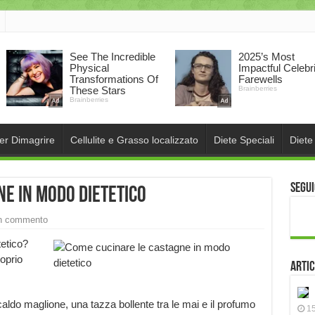
per Dimagrire
Cellulite e Grasso localizzato
Diete Speciali
Diete
Segui
e in modo dietetico
un commento
etico?
oprio
Artic
caldo maglione, una tazza bollente tra le mai e il profumo
15