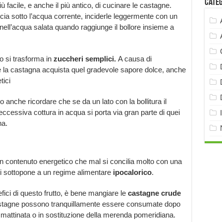
Cate
ù facile, e anche il più antico, di cucinare le castagne.
cia sotto l’acqua corrente, inciderle leggermente con un
rle nell’acqua salata quando raggiunge il bollore insieme a
do si trasforma in
zuccheri semplici.
A causa di
e la castagna acquista quel gradevole sapore dolce, anche
tici
anche ricordare che se da un lato con la bollitura il
l’eccessiva cottura in acqua si porta via gran parte di quei
na.
 contenuto energetico che mal si concilia molto con una
i sottopone a un
regime alimentare
ipocalorico
.
fici di questo frutto, è bene mangiare le
castagne crude
castagne possono tranquillamente essere consumate dopo
mattinata o in sostituzione della merenda pomeridiana.