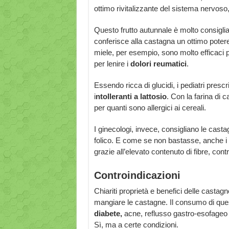
ottimo rivitalizzante del sistema nervoso,
Questo frutto autunnale è molto consiglia
conferisce alla castagna un ottimo potere 
miele, per esempio, sono molto efficaci 
per lenire i
dolori reumatici
.
Essendo ricca di glucidi, i pediatri prescr
i
ntolleranti a lattosio
. Con la farina di 
per quanti sono allergici ai cereali.
I ginecologi, invece, consigliano le casta
folico. E come se non bastasse, anche i
grazie all’elevato contenuto di fibre, cont
Controindicazioni
Chiariti proprietà e benefici delle casta
mangiare le castagne. Il consumo di questo
diabete,
acne, reflusso gastro-esofageo e
Sì, ma a certe condizioni.