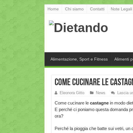
Home
Chi siamo
Contatti
Note Legali
Alimentazione, Sport e Fitness
Alimenti 
Come cucinare le castagn
Eleonora Gitto
News
Lascia 
Come cucinare le
castagne
in modo diet
E perché ci poniamo questa domanda pr
ora?
Perché la pioggia che batte sui vetri, un 