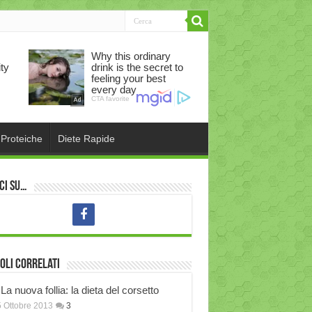
 Proteiche
Diete Rapide
ci su…
oli correlati
La nuova follia: la dieta del corsetto
 Ottobre 2013
3