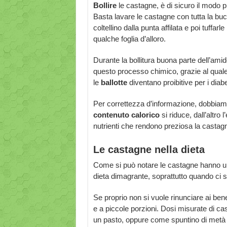
Bollire
le castagne, è di sicuro il modo pi
Basta lavare le castagne con tutta la buc
coltellino dalla punta affilata e poi tuffa
qualche foglia d’alloro.
Durante la bollitura buona parte dell’ami
questo processo chimico, grazie al qual
le
ballotte
diventano proibitive per i diabe
Per correttezza d’informazione, dobbiamo 
contenuto calorico
si riduce, dall’altro 
nutrienti che rendono preziosa la castag
Le castagne nella dieta
Come si può notare le castagne hanno un
dieta dimagrante, soprattutto quando ci s
Se proprio non si vuole rinunciare ai bene
e a piccole porzioni. Dosi misurate di 
un pasto, oppure come spuntino di metà 