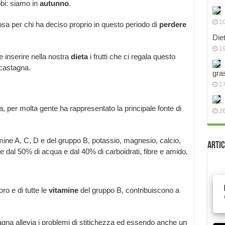
bbi: siamo in
autunno
.
10
a per chi ha deciso proprio in questo periodo di
perdere
Die
19
 inserire nella nostra
dieta
i frutti che ci regala questo
 castagna.
gra
17
, per molta gente ha rappresentato la principale fonte di
2
mine A, C, D e del gruppo B, potassio, magnesio, calcio,
Artic
te dal 50% di acqua e dal 40% di carboidrati, fibre e amido.
ro e di tutte le
vitamine
del gruppo B, contribuiscono a
tagna allevia i problemi di stitichezza ed essendo anche un