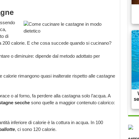
agne
essendo
cca,
to di
rca 200 calorie. E che cosa succede quando si cucinano?
tare o diminuire: dipende dal metodo adottato per
e calorie rimangono quasi inalterate rispetto alle castagne
.
race o al forno, fa perdere alla castagna solo l’acqua. A
stagne secche
sono quelle a maggior contenuto calorico:
ità inferiore di calorie è la cottura in acqua. In 100
ballotte
, ci sono 120 calorie.