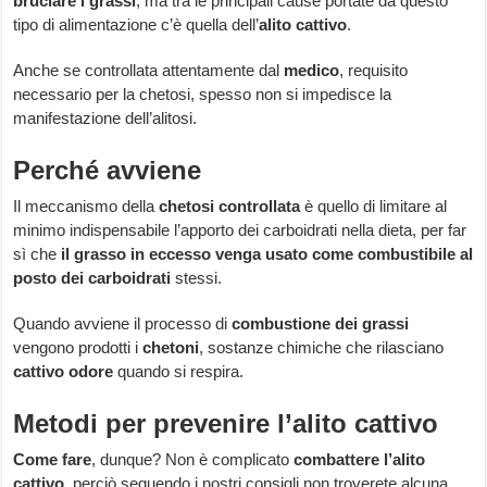
bruciare i grassi
, ma tra le principali cause portate da questo
tipo di alimentazione c’è quella dell’
alito cattivo
.
Anche se controllata attentamente dal
medico
, requisito
necessario per la chetosi, spesso non si impedisce la
manifestazione dell’alitosi.
Perché avviene
Il meccanismo della
chetosi controllata
è quello di limitare al
minimo indispensabile l’apporto dei carboidrati nella dieta, per far
sì che
il grasso in eccesso venga usato come combustibile al
posto dei carboidrati
stessi.
Quando avviene il processo di
combustione dei grassi
vengono prodotti i
chetoni
, sostanze chimiche che rilasciano
cattivo odore
quando si respira.
Metodi per prevenire l’alito cattivo
Come fare
, dunque? Non è complicato
combattere l’alito
cattivo
, perciò seguendo i nostri consigli non troverete alcuna