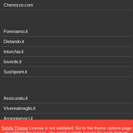
Chenozze.com
Forexiamo.it
Dietando.it
Inturchia.it
Ioverde.it
Sushipoint.it
Assicuratu.it
Viverealmeglio.it
Arrangiamoci.it
Sahifa Theme
License is not validated, Go to the theme options page
Tecnichef.it
to validate the license, You need a single license for each domain