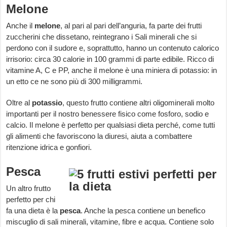
Melone
Anche il
melone
, al pari al pari dell’anguria, fa parte dei frutti
zuccherini che dissetano, reintegrano i Sali minerali che si
perdono con il sudore e, soprattutto, hanno un contenuto calorico
irrisorio: circa 30 calorie in 100 grammi di parte edibile. Ricco di
vitamine A, C e PP, anche il melone è una miniera di potassio: in
un etto ce ne sono più di 300 milligrammi.
Oltre al
potassio
, questo frutto contiene altri oligominerali molto
importanti per il nostro benessere fisico come fosforo, sodio e
calcio. Il melone è perfetto per qualsiasi dieta perché, come tutti
gli alimenti che favoriscono la diuresi, aiuta a combattere
ritenzione idrica e gonfiori.
Pesca
Un altro frutto
perfetto per chi
fa una dieta è la
pesca
. Anche la pesca contiene un benefico
miscuglio di sali minerali, vitamine, fibre e acqua. Contiene solo