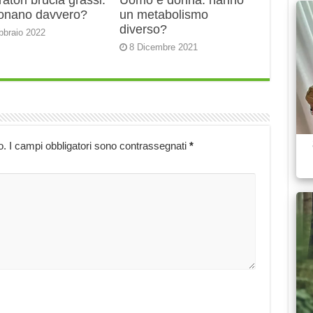
ratori brucia grassi:
Uomo e donna: hanno
ionano davvero?
un metabolismo
diverso?
bbraio 2022
8 Dicembre 2021
o.
I campi obbligatori sono contrassegnati
*