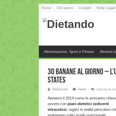
Home
Chi siamo
Contatti
Note Legali
Alimentazione, Sport e Fitness
Alimenti 
30 banane al giorno – l’u
States
Redazione
News
Lascia un c
Apriamo il 2014 come lo avevamo chius
ovvero con
piani dietetici
sedicenti
miracolosi,
regimi in realtà pericolosi c
tantomeno sotto quello nutrizionale.