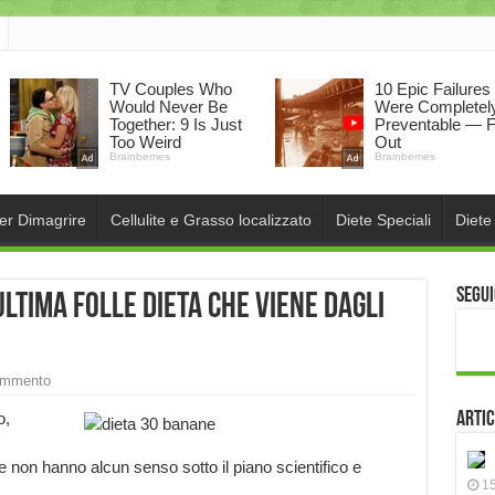
per Dimagrire
Cellulite e Grasso localizzato
Diete Speciali
Diete
Segui
ltima folle dieta che viene dagli
ommento
o,
Artic
he non hanno alcun senso sotto il piano scientifico e
15