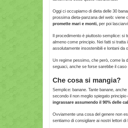
Oggi ci occupiamo di dieta delle 30 banan
prossima dieta-panzana del web: viene da
promette mari e monti,
per poi lasciar
Il procedimento è piuttosto semplice: si tr
almeno come principio. Nei fatti si tratt
assolutamente insostenibili e lontani da og
Un regime pessimo, che però, come la d
seguaci, anche se forse sarebbe il caso di
Che cosa si mangia?
Semplice: banane. Tante banane, anche t
secondo il non meglio spiegato principio
ingrassare assumendo il 90% delle calo
Ovviamente una cosa del genere non esist
sentiamo di consigliare ai nostri lettori d