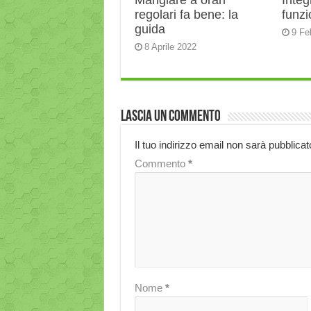
Mangiare a orari
Integ
regolari fa bene: la
funz
guida
9 Fe
8 Aprile 2022
Lascia un commento
Il tuo indirizzo email non sarà pubblicat
Commento
*
Nome
*