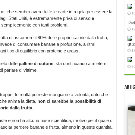
e, che sembra avere tutte le carte in regola per essere la
10
gli Stati Uniti, è estremamente priva di senso
e
Die
vi semplicemente con tanti problemi.
19
atta di assumere il 90% delle proprie calorie dalla frutta,
gra
a invece di consumare banane a profusione, a ritmi
ni tipo di equilibrio con proteine e grassi.
17
ieta delle
palline di cotone,
sta continuando a mietere
2
 parlare di vittime.
Artic
roppe. In realtà potreste mangiarne a volontà, dato che
 che anima la dieta,
non ci sarebbe la possibilità di
rie dalla frutta.
e e non ha alcuna base scientifica, motivo per il quale ci
i lasciar perdere banane e frutta, almeno in queste quantità.