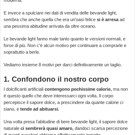
moderna.
E invece a spulciare nei dati di vendita delle bevande light,
sembra che anche quella che era un’oasi felice
si è arresa
ad
una pessima abitudine arrivata da oltre oceano.
Le bevande light fanno male tanto quanto le versioni normali, e
forse di più. Non c’è alcun motivo per continuare a comprarle e
soprattutto a berle.
Vediamo insieme 8 motivi per darci definitivamente un taglio.
1. Confondono il nostro corpo
I dolcificanti artificiali
contengono pochissime calorie,
ma non
è questo quello che deve interessarci ogni volta. Il corpo
percepisce il sapore dolce, a prescindere da quante calorie ci
siano, e
tende ad abituarsi.
Una volta presa l’abitudine di bere bevande light, il sapore dolce
naturale
ci sembrerà quasi amaro,
dandoci scarsa percezione
di quanti zuccheri abbiamo effettivamente ingerito.