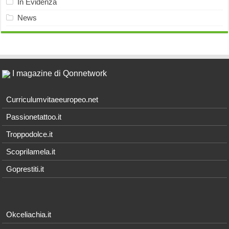
In Evidenza
News
I magazine di Qonnetwork
Curriculumvitaeeuropeo.net
Passionetattoo.it
Troppodolce.it
Scoprilamela.it
Goprestiti.it
Okceliachia.it