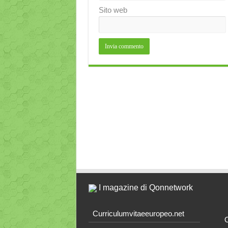
Sito web
I magazine di Qonnetwork
Curriculumvitaeeuropeo.net
O