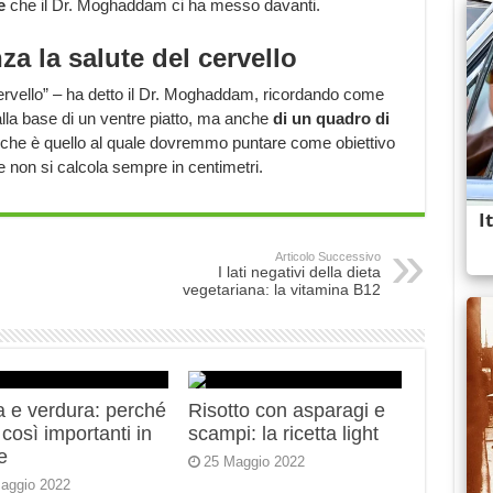
te
che il Dr. Moghaddam ci ha messo davanti.
za la salute del cervello
 cervello” – ha detto il Dr. Moghaddam, ricordando come
alla base di un ventre piatto, ma anche
di un quadro di
, che è quello al quale dovremmo puntare come obiettivo
 non si calcola sempre in centimetri.
Articolo Successivo
I lati negativi della dieta
vegetariana: la vitamina B12
a e verdura: perché
Risotto con asparagi e
così importanti in
scampi: la ricetta light
e
25 Maggio 2022
aggio 2022