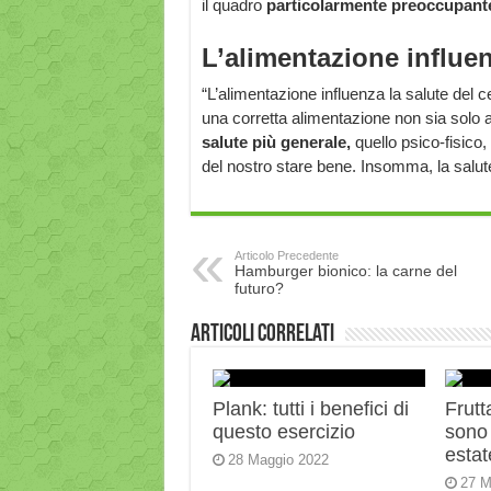
il quadro
particolarmente preoccupan
L’alimentazione influen
“L’alimentazione influenza la salute del
una corretta alimentazione non sia solo 
salute più generale,
quello psico-fisico
del nostro stare bene. Insomma, la salute
Articolo Precedente
Hamburger bionico: la carne del
futuro?
Articoli correlati
Plank: tutti i benefici di
Frutt
questo esercizio
sono 
estat
28 Maggio 2022
27 M