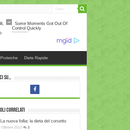
 Proteiche
Diete Rapide
ci su…
oli correlati
La nuova follia: la dieta del corsetto
 Ottobre 2013
3