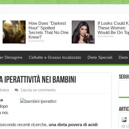
per Dimagrire
Cellulite e Grasso localizzato
Diete Speciali
Diete
Segui
 iperattività nei bambini
itness
Lascia un commento
sa
 dopo
Artic
 noi.
, secondo recenti ricerche,
una dieta povera di acidi
15