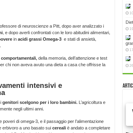
10
Die
essore di neuroscienze a Pitt, dopo aver analizzato i
19
ni
, e dopo averli confrontati con le loro abitudini alimentari,
 povere
in
acidi grassi Omega-3
e stati di ansietà,
gra
.
17
t comportamentali,
della memoria, dell’attenzione e test
 per chi non aveva avuto una dieta a casa che offrisse la
2
vamenti intensivi e
Artic
na
 i
genitori scelgono per i loro bambini.
L’agricoltura e
ente negli ultimi anni.
 poveri di omega-3, e il passaggio per l’alimentazione
e erbivoro a uno basato sui
cereali
è andato a completare