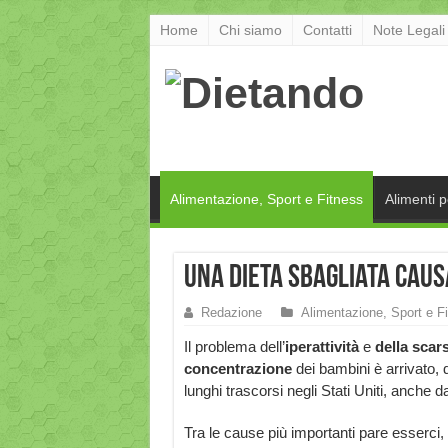
Home
Chi siamo
Contatti
Note Legali
Alimentazione, Sport e Fitness
Alimenti 
Una dieta sbagliata causa
Redazione
Alimentazione, Sport e F
Il problema dell’
iperattività
e
della scar
concentrazione
dei bambini è arrivato,
lunghi trascorsi negli Stati Uniti, anche da
Tra le cause più importanti pare esserci