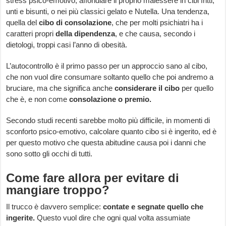
stress psico-emotivo, affondiare il proprio malessere in cibi fritti,
unti e bisunti, o nei più classici gelato e Nutella. Una tendenza,
quella del
cibo di consolazione
, che per molti psichiatri ha i
caratteri propri
della dipendenza
, e che causa, secondo i
dietologi, troppi casi l’anno di obesità.
L’autocontrollo è il primo passo per un approccio sano al cibo,
che non vuol dire consumare soltanto quello che poi andremo a
bruciare, ma che significa anche
considerare il cibo
per quello
che è, e non come
consolazione o premio.
Secondo studi recenti sarebbe molto più difficile, in momenti di
sconforto psico-emotivo, calcolare quanto cibo si è ingerito, ed è
per questo motivo che questa abitudine causa poi i danni che
sono sotto gli occhi di tutti.
Come fare allora per evitare di
mangiare troppo?
Il trucco è davvero semplice:
contate e segnate quello che
ingerite.
Questo vuol dire che ogni qual volta assumiate