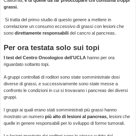
California,
è di quelle da far preoccupare chi consuma troppi
grassi.
Si tratta del primo studio di questo genere a mettere in
correlazione un consumo eccessivo di grassi con lesioni che
sono
direttamente responsabili
del cancro al pancreas.
Per ora testata solo sui topi
I test del Centro Oncologico dell’UCLA
hanno per ora
riguardato soltanto topi.
A gruppi controllati di roditori sono state somministrate dosi
diverse di grassi, e successivamente sono state messe a
confronto le condizioni in cui si trovavano i pancreas dei diversi
gruppi.
I gruppi ai quali erano stati somministrati più grassi hanno
mostrato un numero
più alto di lesioni al pancreas,
lesioni che
quelle in genere responsabili per lo sviluppo di forme tumorali.
Le lesioni mostrate dai roditori sono le stesse subite dal