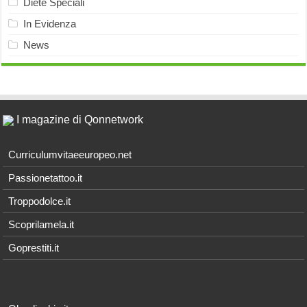
Diete Speciali
In Evidenza
News
I magazine di Qonnetwork
Curriculumvitaeeuropeo.net
Passionetattoo.it
Troppodolce.it
Scoprilamela.it
Goprestiti.it