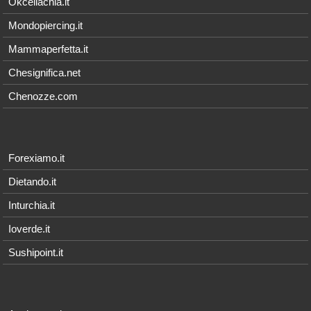
Okceliachia.it
Mondopiercing.it
Mammaperfetta.it
Chesignifica.net
Chenozze.com
Forexiamo.it
Dietando.it
Inturchia.it
Ioverde.it
Sushipoint.it