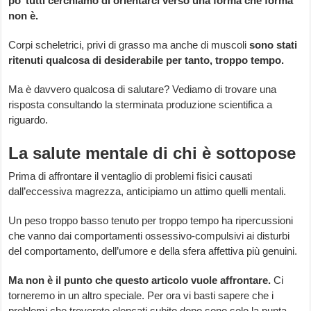
po’ tutti cerchiamo di orientarci verso una forma che forma
non è.
Corpi scheletrici, privi di grasso ma anche di muscoli
sono stati
ritenuti qualcosa di desiderabile per tanto, troppo tempo.
Ma è davvero qualcosa di salutare? Vediamo di trovare una
risposta consultando la sterminata produzione scientifica a
riguardo.
La salute mentale di chi è sottopose
Prima di affrontare il ventaglio di problemi fisici causati
dall’eccessiva magrezza, anticipiamo un attimo quelli mentali.
Un peso troppo basso tenuto per troppo tempo ha ripercussioni
che vanno dai comportamenti ossessivo-compulsivi ai disturbi
del comportamento, dell’umore e della sfera affettiva più genuini.
Ma non è il punto che questo articolo vuole affrontare.
Ci
torneremo in un altro speciale. Per ora vi basti sapere che i
problemi che troverete elencati subito dopo sono solo la punta