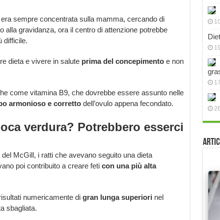
 si era sempre concentrata sulla mamma, cercando di
10
ito alla gravidanza, ora il centro di attenzione potrebbe
Die
difficile.
19
re dieta e vivere in salute
prima del concepimento
e non
gra
17
anche come vitamina B9, che dovrebbe essere assunto nelle
ppo armonioso e corretto
dell’ovulo appena fecondato.
2
poca verdura? Potrebbero esserci
Artic
i del McGill, i ratti che avevano seguito una dieta
ano poi contribuito a creare feti
con una più alta
 risultati numericamente di
gran lunga
superiori
nel
a sbagliata.