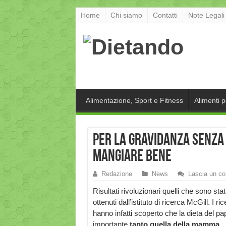
Home
Chi siamo
Contatti
Note Legali
Alimentazione, Sport e Fitness
Alimenti 
Per la gravidanza senza 
mangiare bene
Redazione
News
Lascia un c
Risultati rivoluzionari quelli che sono stat
ottenuti dall’istituto di ricerca McGill. I ric
hanno infatti scoperto che la dieta del p
importante
tanto quella della mamma.