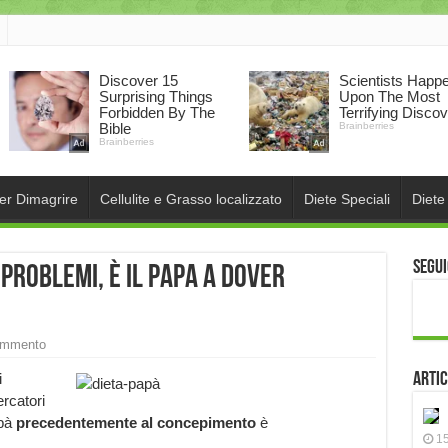
per Dimagrire
Cellulite e Grasso localizzato
Diete Speciali
Diete
Segui
problemi, è il papa a dover
ommento
i
Artic
ercatori
apà
precedentemente al concepimento
è
15