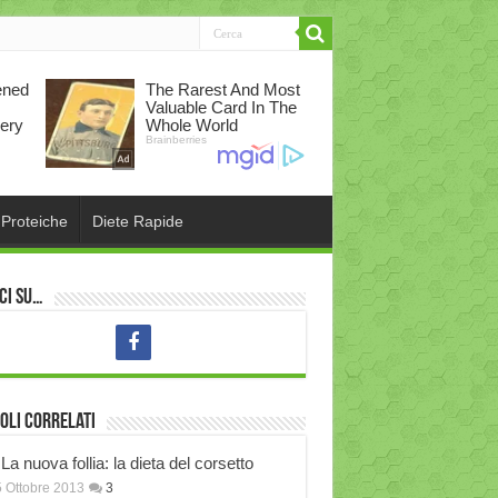
 Proteiche
Diete Rapide
ci su…
oli correlati
La nuova follia: la dieta del corsetto
 Ottobre 2013
3