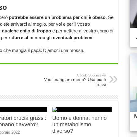
so
 però
potrebbe essere un problema per chi è obeso.
Se
e arrivarci al meglio, per voi e per il vostro
ù qualche chilo di troppo
e permettere al vostro corpo di
, per
ridurre al minimo gli eventuali problemi.
lo che mangia il papà. Diamoci una mossa.
Articolo Successivo
Vuoi mangiare meno? Usa piatti
rossi
ratori brucia grassi:
Uomo e donna: hanno
ionano davvero?
un metabolismo
diverso?
bbraio 2022