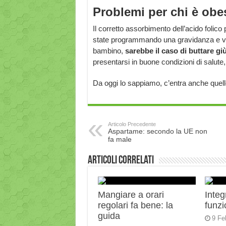
Problemi per chi è obe
Il corretto assorbimento dell’acido folico
state programmando una gravidanza e volet
bambino,
sarebbe il caso di buttare gi
presentarsi in buone condizioni di salute
Da oggi lo sappiamo, c’entra anche quel
Articolo Precedente
Aspartame: secondo la UE non
fa male
Articoli correlati
Mangiare a orari
Integ
regolari fa bene: la
funz
guida
9 Fe