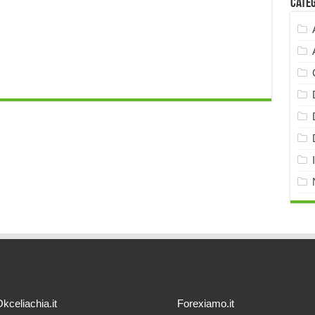
Cate
kceliachia.it
Forexiamo.it