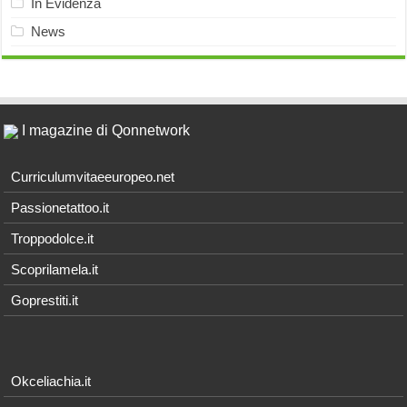
In Evidenza
News
I magazine di Qonnetwork
Curriculumvitaeeuropeo.net
Passionetattoo.it
Troppodolce.it
Scoprilamela.it
Goprestiti.it
Okceliachia.it