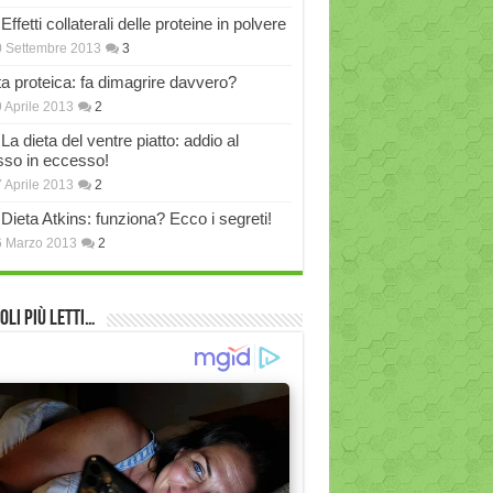
Effetti collaterali delle proteine in polvere
 Settembre 2013
3
ta proteica: fa dimagrire davvero?
 Aprile 2013
2
La dieta del ventre piatto: addio al
sso in eccesso!
 Aprile 2013
2
Dieta Atkins: funziona? Ecco i segreti!
6 Marzo 2013
2
oli più Letti…