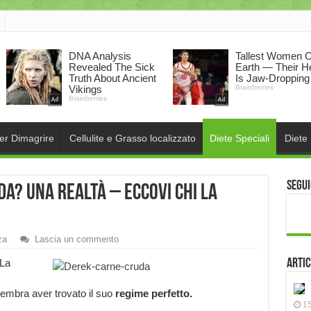
per Dimagrire
Cellulite e Grasso localizzato
Diete Speciali
Diete
Segui
da? Una realtà – eccovi chi la
za
Lascia un commento
 La
Artic
sembra aver trovato il suo
regime perfetto.
15