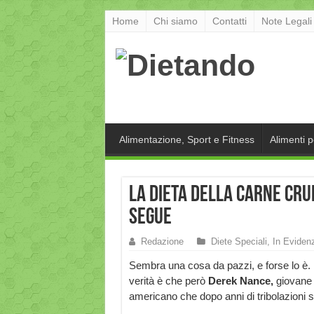
Home
Chi siamo
Contatti
Note Legali
Alimentazione, Sport e Fitness
Alimenti 
La dieta della carne cru
segue
Redazione
Diete Speciali
,
In Eviden
Sembra una cosa da pazzi, e forse lo è.
verità è che però
Derek Nance,
giovane
americano che dopo anni di tribolazioni 