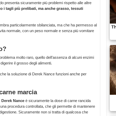
o presenta sicuramente più problemi rispetto alle altre
o i tagli più prelibati, ma anche grasso, tessuti
embra particolarmente sbilanciata, ma che ha permesso al
vita normale, con un peso normale e senza più vomitare
io?
roblema molto raro, quello dell’assenza di alcuni enzimi
igerire il grosso degli alimenti.
à che la soluzione di Derek Nance funzioni anche per
 carne marcia
 di Derek Nance
è sicuramente la dose di carne rancida
 una procedura controllata, che gli permette di mantenere
la digestione. Sicuramente non si tratta di qualcosa che