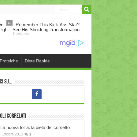
 Proteiche
Diete Rapide
ci su…
oli correlati
La nuova follia: la dieta del corsetto
 Ottobre 2013
3