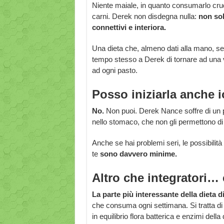
Niente maiale, in quanto consumarlo crud
carni. Derek non disdegna nulla:
non sol
connettivi e interiora.
Una dieta che, almeno dati alla mano, s
tempo stesso a Derek di tornare ad una 
ad ogni pasto.
Posso iniziarla anche 
No.
Non puoi. Derek Nance soffre di un p
nello stomaco, che non gli permettono di d
Anche se hai problemi seri, le possibilit
te
sono davvero minime.
Altro che integratori…
La parte più interessante della dieta
che consuma ogni settimana. Si tratta di
in equilibrio flora batterica e enzimi del