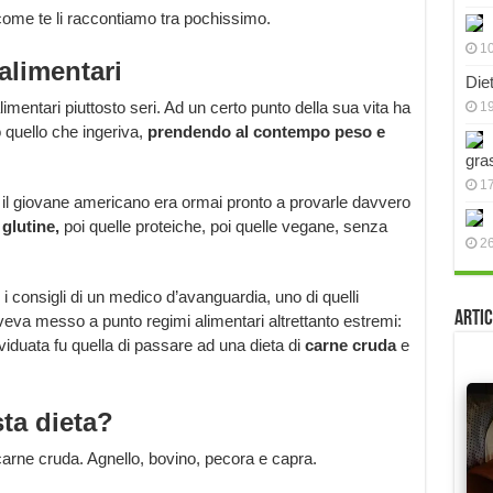
 come te li raccontiamo tra pochissimo.
10
alimentari
Die
limentari piuttosto seri. Ad un certo punto della sua vita ha
19
 quello che ingeriva,
prendendo al contempo peso e
gra
17
he il giovane americano era ormai pronto a provarle davvero
 glutine,
poi quelle proteiche, poi quelle vegane, senza
2
 consigli di un medico d’avanguardia, uno di quelli
Artic
veva messo a punto regimi alimentari altrettanto estremi:
viduata fu quella di passare ad una dieta di
carne cruda
e
ta dieta?
arne cruda. Agnello, bovino, pecora e capra.