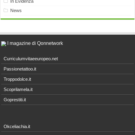
In Evidenza
News
I magazine di Qonnetwork
Curriculumvitaeeuropeo.net
Passionetattoo.it
Troppodolce.it
Scoprilamela.it
Goprestiti.it
Okceliachia.it