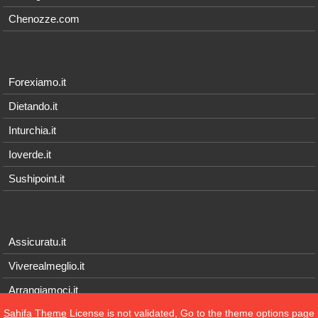
Chenozze.com
Forexiamo.it
Dietando.it
Inturchia.it
Ioverde.it
Sushipoint.it
Assicuratu.it
Viverealmeglio.it
Arrangiamoci.it
Sahifa Theme
License is not validated, Go to the theme options page
Tecnichef.it