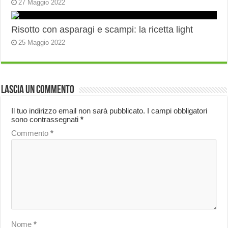
27 Maggio 2022
Risotto con asparagi e scampi: la ricetta light
25 Maggio 2022
Lascia un commento
Il tuo indirizzo email non sarà pubblicato.
I campi obbligatori
sono contrassegnati
*
Commento
*
Nome
*