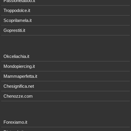
Passionetattoo.it
Troppodolce.it
Scoprilamela.it
Goprestiti.it
Okceliachia.it
Mondopiercing.it
Mammaperfetta.it
Chesignifica.net
Chenozze.com
Forexiamo.it