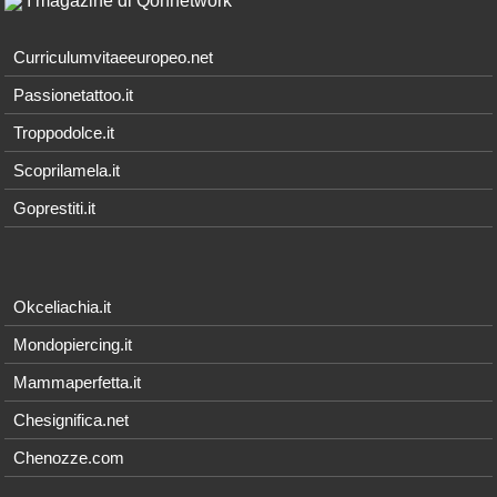
I magazine di Qonnetwork
Curriculumvitaeeuropeo.net
Passionetattoo.it
Troppodolce.it
Scoprilamela.it
Goprestiti.it
Okceliachia.it
Mondopiercing.it
Mammaperfetta.it
Chesignifica.net
Chenozze.com