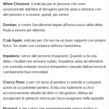
White Chestnut
: è indicato per le persone che sono
ossessionate dall’idea di dimagrire perché aiuta a distrarsi con
altri pensieri e a essere, quindi, più sereni.
Gentian
: è contro l’avvilimento legato all’insuccesso della dieta.
Aiuta a essere più ottimisti.
Crab Apple
: indicato per chi non ha un buon rapporto con proprio
fisico. Se usato con costanza rinforza l’autostima.
Impatiens
: serve alle persone impazienti. Quando si fa una
dieta, i risultati non arrivano subito. Impatiens aiuta ad attendere
con serenità evitando rinunce tempestive causate dall’assenza di
cambiamenti fisici immediati.
Cherry Plum
: è per chi teme di perdere il controllo e compiere
azioni di cui potrebbe pentirsi. Evita crisi bulimiche a chi è
eccessivamente attratto da dolci e cibi gustosi. Abitua ad
assaporare le pietanze senza per forza esagerare nella quantità.
Mustard
: è per coloro che apparentemente senza motivo si