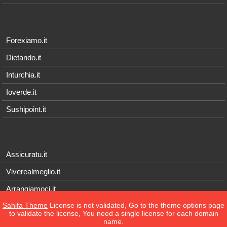
Forexiamo.it
Dietando.it
Inturchia.it
Ioverde.it
Sushipoint.it
Assicuratu.it
Viverealmeglio.it
Arrangiamoci.it
Sahifa Theme
License is not validated, Go to the theme options page
Tecnichef.it
to validate the license, You need a single license for each domain
name.