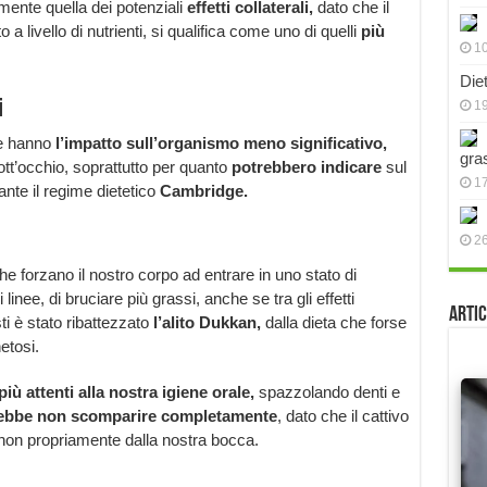
mente quella dei potenziali
effetti collaterali,
dato che il
 livello di nutrienti, si qualifica come uno di quelli
più
10
Die
i
19
che hanno
l’impatto sull’organismo meno significativo,
gra
t’occhio, soprattutto per quanto
potrebbero indicare
sul
17
nte il regime dietetico
Cambridge.
2
che forzano il nostro corpo ad entrare in uno stato di
inee, di bruciare più grassi, anche se tra gli effetti
Artic
sti è stato ribattezzato
l’alito Dukkan,
dalla dieta che forse
etosi.
iù attenti alla nostra igiene orale,
spazzolando denti e
rebbe non scomparire completamente
, dato che il cattivo
e non propriamente dalla nostra bocca.