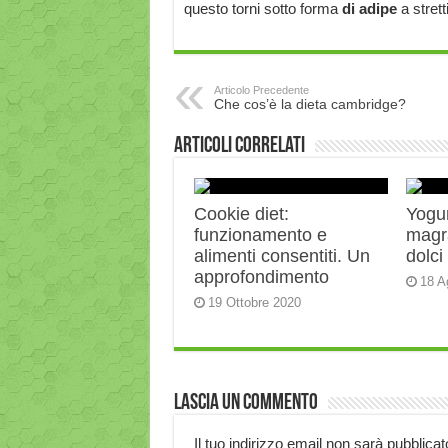
questo torni sotto forma
di adipe
a stret
Articolo Precedente
Che cos’è la dieta cambridge?
Articoli correlati
Cookie diet:
Yogur
funzionamento e
magra
alimenti consentiti. Un
dolci
approfondimento
18 A
19 Ottobre 2020
Lascia un commento
Il tuo indirizzo email non sarà pubblicat