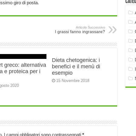
Cate
tissimo giro di posta.
Articolo Successivo
I grassi fanno ingrassare?
Dieta chetogenica: i
t greco: alternativa
benefici e il menù di
 e proteica per i
esempio
15 Novembre 2018
gosto 2020
o.
I campi obbligatori sono contrassegnati
*