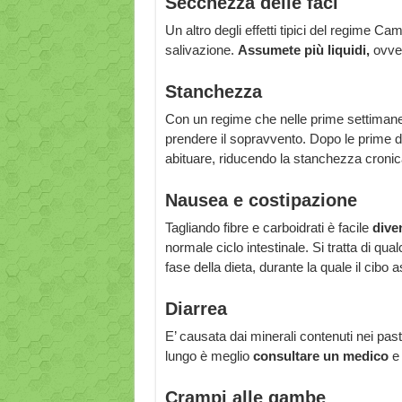
Secchezza delle faci
Un altro degli effetti tipici del regime
salivazione.
Assumete più liquidi,
ovve
Stanchezza
Con un regime che nelle prime settimane
prendere il sopravvento. Dopo le prime d
abituare, riducendo la stanchezza cronic
Nausea e costipazione
Tagliando fibre e carboidrati è facile
dive
normale ciclo intestinale. Si tratta di qua
fase della dieta, durante la quale il cibo
Diarrea
E’ causata dai minerali contenuti nei pas
lungo è meglio
consultare un medico
e 
Crampi alle gambe