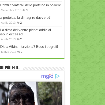
Effetti collaterali delle proteine in polvere
 Settembre 2013
3
ta proteica: fa dimagrire davvero?
 Aprile 2013
2
La dieta del ventre piatto: addio al
sso in eccesso!
 Aprile 2013
2
Dieta Atkins: funziona? Ecco i segreti!
6 Marzo 2013
2
oli più Letti…