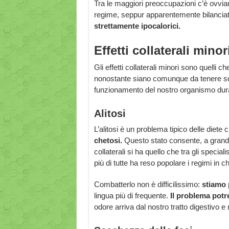
Tra le maggiori preoccupazioni c’è ovvia
regime, seppur apparentemente bilanciato a
strettamente ipocalorici.
Effetti collaterali minor
Gli effetti collaterali minori sono quelli 
nonostante siano comunque da tenere sot
funzionamento del nostro organismo dura
Alitosi
L’alitosi è un problema tipico delle diete 
chetosi.
Questo stato consente, a grandi l
collaterali si ha quello che tra gli speciali
più di tutte ha reso popolare i regimi in ch
Combatterlo non è difficilissimo:
stiamo p
lingua più di frequente.
Il problema pot
odore arriva dal nostro tratto digestivo 