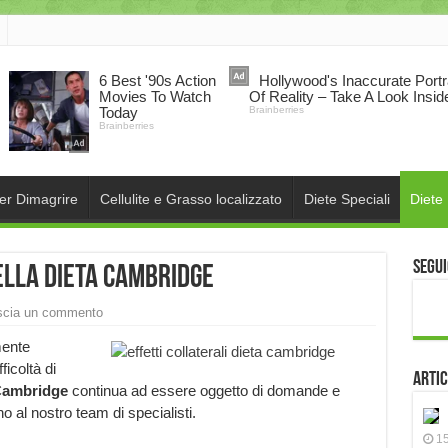
per Dimagrire
Cellulite e Grasso localizzato
Diete Speciali
Diete
Segui
della Dieta Cambridge
scia un commento
mente
ficoltà di
Artic
 Cambridge
continua ad essere oggetto di domande e
no al nostro team di specialisti.
15