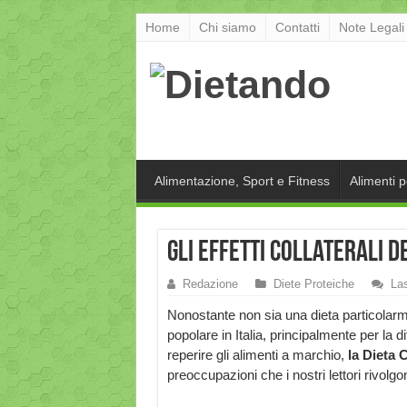
Home
Chi siamo
Contatti
Note Legali
Alimentazione, Sport e Fitness
Alimenti 
Gli effetti collaterali 
Redazione
Diete Proteiche
La
Nonostante non sia una dieta particolar
popolare in Italia, principalmente per la dif
reperire gli alimenti a marchio,
la Dieta
preoccupazioni che i nostri lettori rivolgo