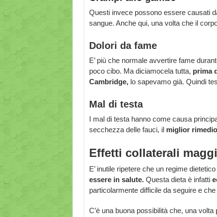
Questi invece possono essere causati dall’
sangue. Anche qui, una volta che il corp
Dolori da fame
E’ più che normale avvertire fame durante
poco cibo. Ma diciamocela tutta,
prima d
Cambridge,
lo sapevamo già. Quindi te
Mal di testa
I mal di testa hanno come causa principal
secchezza delle fauci, il
miglior rimedio
Effetti collaterali maggi
E’ inutile ripetere che un regime dieteti
essere in salute.
Questa dieta è infatti
e
particolarmente difficile da seguire e che
C’è una buona possibilità che, una volta p