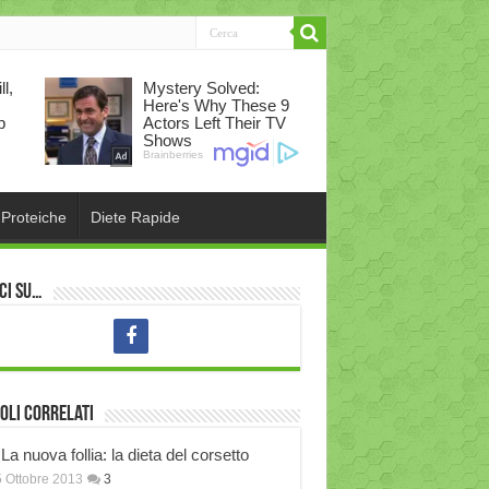
 Proteiche
Diete Rapide
ci su…
oli correlati
La nuova follia: la dieta del corsetto
 Ottobre 2013
3