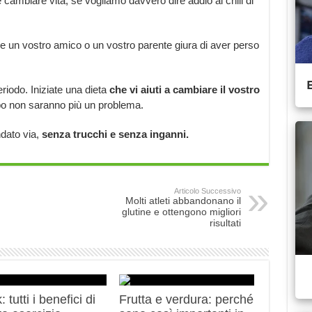
cambiare vita, se vogliamo davvero dire addio ai chili di
e un vostro amico o un vostro parente giura di aver perso
riodo. Iniziate una dieta
che vi aiuti a cambiare il vostro
oppo non saranno più un problema.
ndato via,
senza trucchi e senza
inganni.
Articolo Successivo
Molti atleti abbandonano il
glutine e ottengono migliori
risultati
 tutti i benefici di
Frutta e verdura: perché