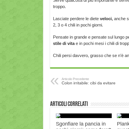
Serve qualcosa di più importante e serve 
troppo.
Lasciate perdere le diete
veloci,
anche s
2, 3 o 4 chili in pochi giorni.
Pensate in grande e pensate sul lungo pe
stile di vita
e in pochi mesi i chili di tr
Chili persi davvero, grasso che se n’è a
Articolo Precedente
Colon irritabile: cibi da evitare
Articoli correlati
Sgonfiare la pancia in
Plank: