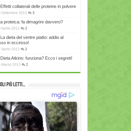
Effetti collaterali delle proteine in polvere
 Settembre 2013
3
ta proteica: fa dimagrire davvero?
 Aprile 2013
2
La dieta del ventre piatto: addio al
sso in eccesso!
 Aprile 2013
2
Dieta Atkins: funziona? Ecco i segreti!
6 Marzo 2013
2
oli più Letti…