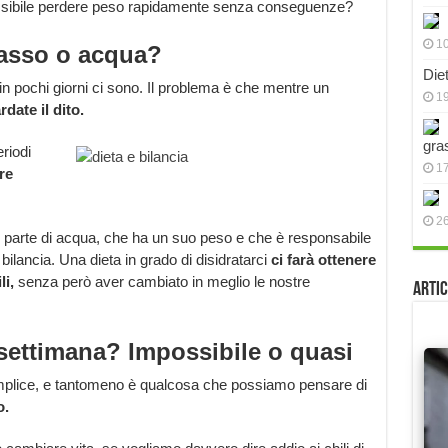
ssibile perdere peso rapidamente senza conseguenze?
10
asso o acqua?
Die
i in pochi giorni ci sono. Il problema è che mentre un
19
rdate il dito.
gra
riodi
17
re
2
or parte di acqua, che ha un suo peso e che è responsabile
 bilancia. Una dieta in grado di disidratarci
ci farà ottenere
li,
senza però aver cambiato in meglio le nostre
Artic
settimana? Impossibile o quasi
plice, e tantomeno è qualcosa che possiamo pensare di
o.