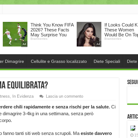
per Dimagrire
Cellulite e Grasso localizzato
Diete Speciali
Diete
Segui
ma equilibrata?
itness
,
In Evidenza
Lascia un commento
erdere chili rapidamente e senza rischi per la salute.
Ci
e dimagrire 3-4kg in una settimana, senza però
Artic
corpo.
so fanno tanti siti web senza scrupoli. Ma
esiste davvero
15