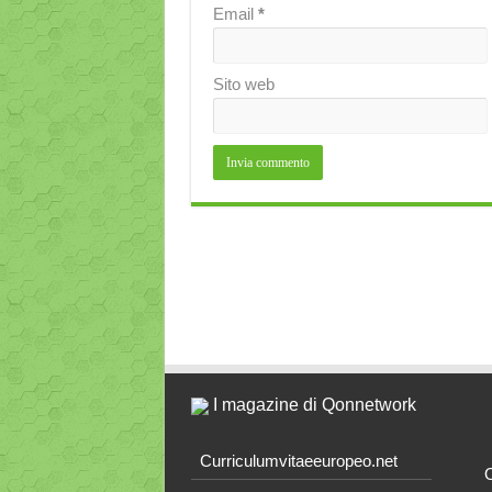
Email
*
Sito web
I magazine di Qonnetwork
Curriculumvitaeeuropeo.net
O