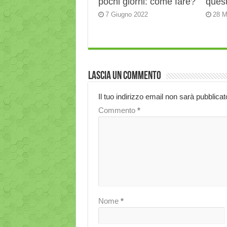
pochi giorni: come fare?
quest
7 Giugno 2022
28 M
Lascia un commento
Il tuo indirizzo email non sarà pubblicat
Commento
*
Nome
*