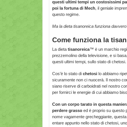
questi ultimi tempi un costosissimi pa
poi la fortuna di Mech
, il geniale impre
questo regime.
Ma la dieta tisanoreica funziona davvero
Come funziona la tisan
La dieta
tisanoreica
™ è un marchio regis
prezzemolino della televisione, e si basa,
questi ultimi tempi, sullo stato di chetosi.
Cos’è lo stato di
chetosi
lo abbiamo ripet
sicuramente non ci nuocerà. Il nostro corp
siano riserve di carboidrati nel nostro c
per fornirci le energie di cui abbiamo bis
Con un corpo tarato in questa maniera è
perdere grasso
ed è proprio su questo pun
nome vagamente grecheggiante, questa di
entare appunto nello stato di chetosi, un