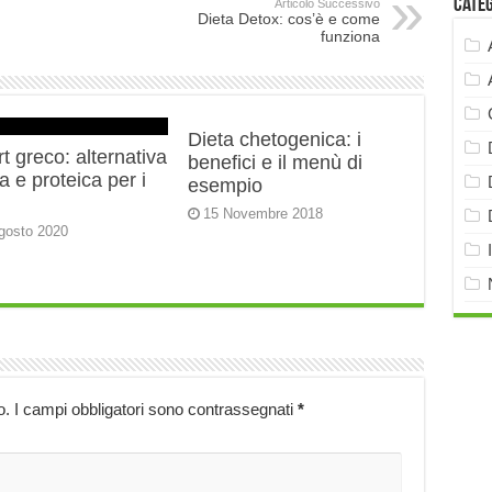
Cate
Articolo Successivo
Dieta Detox: cos’è e come
funziona
Dieta chetogenica: i
t greco: alternativa
benefici e il menù di
 e proteica per i
esempio
15 Novembre 2018
gosto 2020
o.
I campi obbligatori sono contrassegnati
*