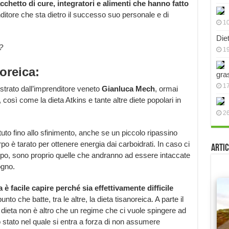
cchetto di cure, integratori e alimenti che hanno fatto
nditore che sta dietro il successo suo personale e di
10
Die
?
19
oreica:
gra
17
trato dall’imprenditore veneto
Gianluca Mech
, ormai
 così come la dieta Atkins e tante altre diete popolari in
2
uto fino allo sfinimento, anche se un piccolo ripassino
o è tarato per ottenere energia dai carboidrati. In caso ci
Artic
orpo, sono proprio quelle che andranno ad essere intaccate
ogno.
 facile capire perché sia effettivamente difficile
to che batte, tra le altre, la dieta tisanoreica. A parte il
eta non è altro che un regime che ci vuole spingere ad
o stato nel quale si entra a forza di non assumere