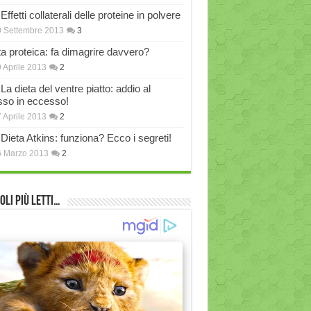
Effetti collaterali delle proteine in polvere
 Settembre 2013
3
ta proteica: fa dimagrire davvero?
 Aprile 2013
2
La dieta del ventre piatto: addio al
sso in eccesso!
 Aprile 2013
2
Dieta Atkins: funziona? Ecco i segreti!
6 Marzo 2013
2
oli più Letti…