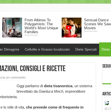
per Dimagrire
Cellulite e Grasso localizzato
Diete Speciali
Diete
Segui
azioni, consigli e ricette
scia un commento
Oggi parliamo di
dieta tisanoreica
, un sistema
brevettato da
Gianluca Mech
, imprenditore
Artic
rboristeria.
 lo stile di vita,
che prevede come di frequente in
15