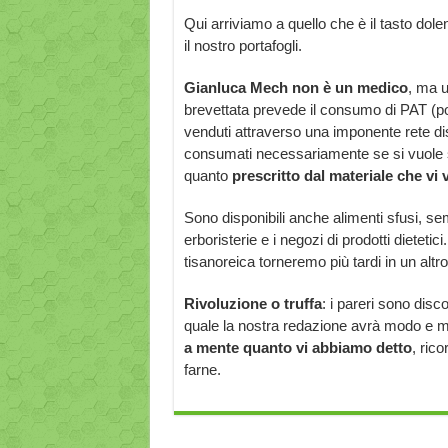
Qui arriviamo a quello che è il tasto dole
il nostro portafogli.
Gianluca Mech non è un medico
, ma u
brevettata prevede il consumo di PAT (por
venduti attraverso una imponente rete dis
consumati necessariamente se si vuole seg
quanto
prescritto dal materiale che vi
Sono disponibili anche alimenti sfusi, se
erboristerie e i negozi di prodotti dietet
tisanoreica torneremo più tardi in un altro
Rivoluzione o truffa
: i pareri sono disc
quale la nostra redazione avrà modo e mo
a mente quanto vi abbiamo detto
, ric
farne.