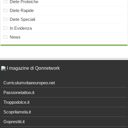
Diete Proteiche
Diete Rapide
Diete Speciali
In Evidenza
News
I magazine di Qonnetwork
Curriculumvitaeeuropeo.net
Passionetattoo.it
Troppodolce.it
Scoprilamela.it
Goprestiti.it