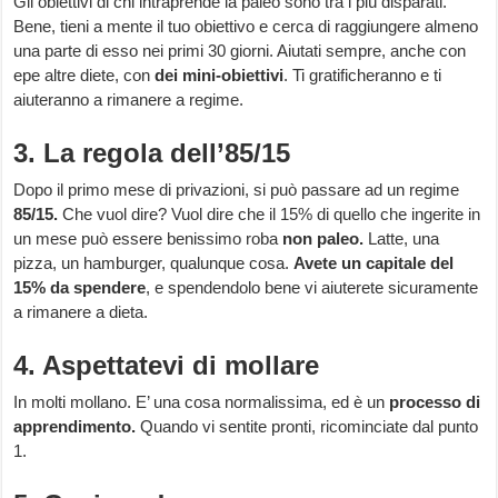
Gli obiettivi di chi intraprende la paleo sono tra i più disparati.
Bene, tieni a mente il tuo obiettivo e cerca di raggiungere almeno
una parte di esso nei primi 30 giorni. Aiutati sempre, anche con
epe altre diete, con
dei mini-obiettivi
. Ti gratificheranno e ti
aiuteranno a rimanere a regime.
3. La regola dell’85/15
Dopo il primo mese di privazioni, si può passare ad un regime
85/15.
Che vuol dire? Vuol dire che il 15% di quello che ingerite in
un mese può essere benissimo roba
non paleo.
Latte, una
pizza, un hamburger, qualunque cosa.
Avete un capitale del
15% da spendere
, e spendendolo bene vi aiuterete sicuramente
a rimanere a dieta.
4. Aspettatevi di mollare
In molti mollano. E’ una cosa normalissima, ed è un
processo di
apprendimento.
Quando vi sentite pronti, ricominciate dal punto
1.