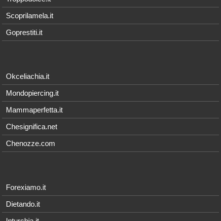
Scoprilamela.it
Goprestiti.it
Okceliachia.it
Mondopiercing.it
Mammaperfetta.it
Chesignifica.net
Chenozze.com
Forexiamo.it
Dietando.it
Inturchia.it