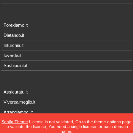
Forexiamo.it
Dietando.it
Inturchia.it
Ioverde.it
Sushipoint.it
Assicuratu.it
Viverealmeglio.it
Arrangiamoci.it
Sahifa Theme
License is not validated, Go to the theme options page
Tecnichef.it
to validate the license, You need a single license for each domain
name.