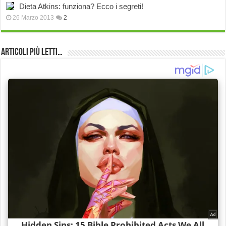
Dieta Atkins: funziona? Ecco i segreti!
26 Marzo 2013
2
Articoli più Letti…