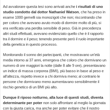
Ad avvalorare questa tesi sono arrivati anche
i risultati di uno
studio condotto dal dottor Nathaniel Watson
, che ha preso in
esame 1000 gemelli sia monozigoti che non; riscontrando che
per coloro che avevano avuto modo di dormire molto di più, si
era verificata una perdita sensibile di peso. Già in precedenza
altri studi effettuati, avevano evidenziato quello che è il rapporto
tra il dormire e il peso; tenendo presente però il ruolo importante
della genetica in questo processo.
Monitorando il sonno dei partecipanti, che mostravano un’età
media intorno ai 37 anni, emergeva che coloro che dormivano un
numero di ore maggiori la notte (dalle 8 alle 9 ore), presentavano
un indice di massa corporea (BMI), più basso in base al peso e
all’altezza, rispetto invece a chi dormiva meno; al contrario le
persone che dormivano meno aumentavano sensibilmente il
rischio genetico di un BMI più alto.
Dunque il riposo notturno, alla luce di questi studi, diventa
determinante per poter
non solo affrontare al meglio la giornata
con la giusta carica, ma anche per poter evitare che il nostro