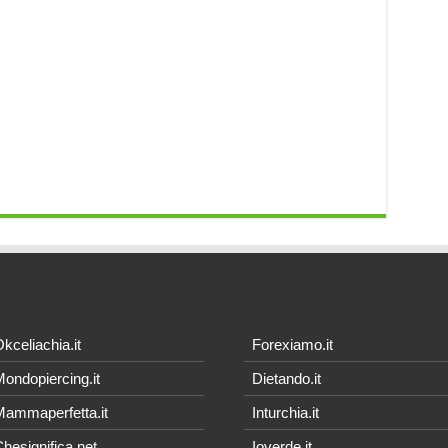
kceliachia.it
Forexiamo.it
ondopiercing.it
Dietando.it
ammaperfetta.it
Inturchia.it
hesignifica.net
Ioverde.it