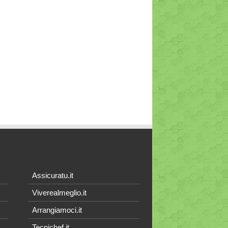
Assicuratu.it
Viverealmeglio.it
Arrangiamoci.it
Tecnichef.it