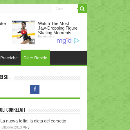
 Proteiche
Diete Rapide
ci su…
oli correlati
La nuova follia: la dieta del corsetto
 Ottobre 2013
3