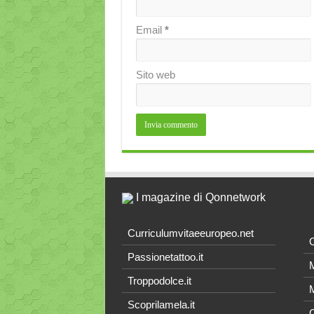
Email
*
Sito web
I magazine di Qonnetwork
Curriculumvitaeeuropeo.net
O
Passionetattoo.it
M
Troppodolce.it
M
Scoprilamela.it
C