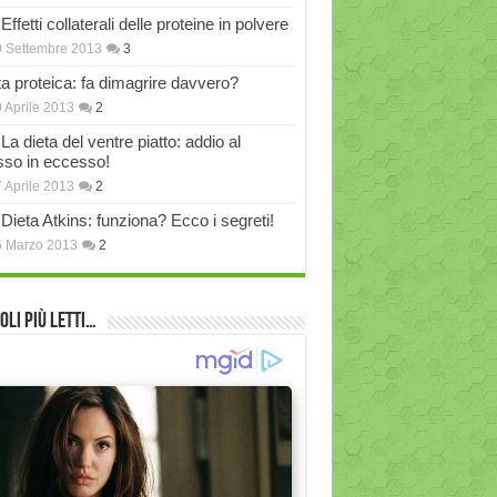
Effetti collaterali delle proteine in polvere
 Settembre 2013
3
ta proteica: fa dimagrire davvero?
 Aprile 2013
2
La dieta del ventre piatto: addio al
sso in eccesso!
 Aprile 2013
2
Dieta Atkins: funziona? Ecco i segreti!
6 Marzo 2013
2
oli più Letti…