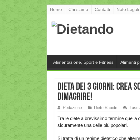
Home
Chi siamo
Contatti
Note Legali
Alimentazione, Sport e Fitness
Alimenti 
Dieta dei 3 giorni: crea 
dimagrire!
Redazione
Diete Rapide
Lasc
Tra le diete a brevissimo termine quella de
sicuramente una delle più popolari.
Si tratta di un regime dietetico che altern