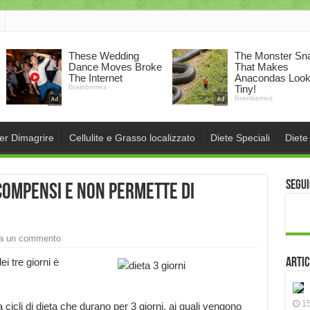
per Dimagrire
Cellulite e Grasso localizzato
Diete Speciali
Diete
Segui
Scompensi e NON permette di
ia un commento
i tre giorni è
Artic
15
a cicli di dieta che durano per 3 giorni, ai quali vengono