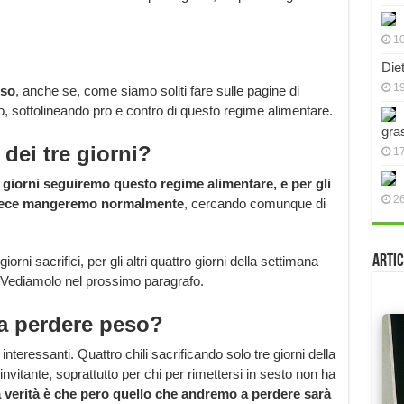
10
Die
19
eso
, anche se, come siamo soliti fare sulle pagine di
o, sottolineando pro e contro di questo regime alimentare.
gra
dei tre giorni?
17
tre giorni seguiremo questo regime alimentare, e per gli
2
 invece mangeremo normalmente
, cercando comunque di
Artic
rni sacrifici, per gli altri quattro giorni della settimana
 Vediamolo nel prossimo paragrafo.
 fa perdere peso?
interessanti. Quattro chili sacrificando solo tre giorni della
vitante, soprattutto per chi per rimettersi in sesto non ha
 verità è che pero quello che andremo a perdere sarà