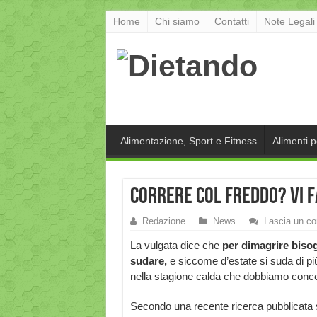
Home
Chi siamo
Contatti
Note Legali
Alimentazione, Sport e Fitness
Alimenti 
Correre col freddo? Vi f
Redazione
News
Lascia un c
La vulgata dice che
per dimagrire biso
sudare,
e siccome d’estate si suda di pi
nella stagione calda che dobbiamo concent
Secondo una recente ricerca pubblicata