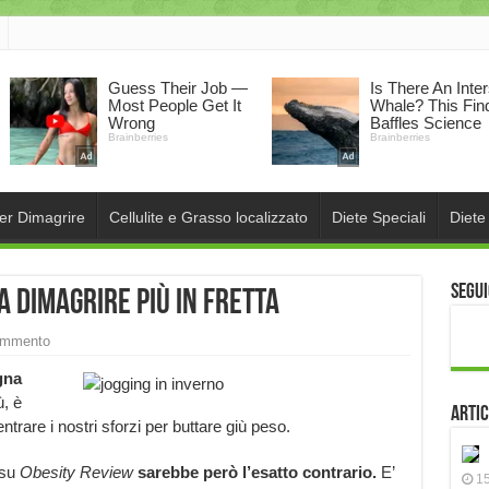
per Dimagrire
Cellulite e Grasso localizzato
Diete Speciali
Diete
Segui
a dimagrire più in fretta
ommento
gna
ù, è
Artic
rare i nostri sforzi per buttare giù peso.
 su
Obesity Review
sarebbe però l’esatto contrario.
E’
15