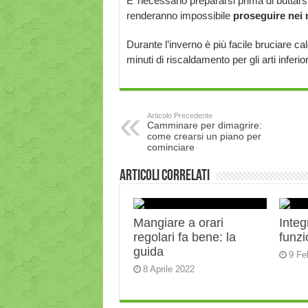
E’ necessario prepararsi prima di buttarsi 
renderanno impossibile
proseguire nei 
Durante l’inverno è più facile bruciare cal
minuti di riscaldamento per gli arti inferi
Articolo Precedente
Camminare per dimagrire:
come crearsi un piano per
cominciare
Articoli correlati
Mangiare a orari
Integ
regolari fa bene: la
funz
guida
9 Fe
8 Aprile 2022