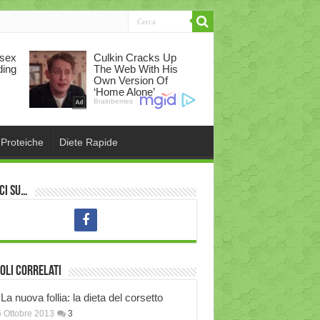
 Proteiche
Diete Rapide
ci su…
oli correlati
La nuova follia: la dieta del corsetto
 Ottobre 2013
3