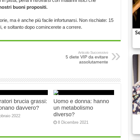
in pista, pena il ritrovarsi con malanni fisici che
nostri buoni propositi.
orie, ma è anche più facile infortunarsi. Non rischiate: 15
ori, e soltanto dopo comincerete a correre.
Articolo Successivo
5 diete VIP da evitare
assolutamente
ratori brucia grassi:
Uomo e donna: hanno
ionano davvero?
un metabolismo
diverso?
bbraio 2022
8 Dicembre 2021