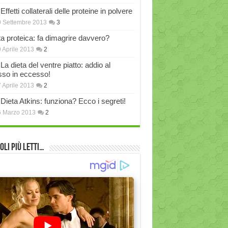
Effetti collaterali delle proteine in polvere
 Settembre 2013
3
ta proteica: fa dimagrire davvero?
 Aprile 2013
2
La dieta del ventre piatto: addio al
sso in eccesso!
 Aprile 2013
2
Dieta Atkins: funziona? Ecco i segreti!
6 Marzo 2013
2
oli più Letti…