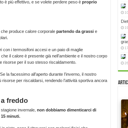
rto è più effettivo, e se volete perdere peso è
proprio
10
Die
19
 che produce calore corporale
partendo da grassi
e
lari.
gra
17
 con i termosifoni accesi e un paio di maglie
 che il calore è presente già nell’ambiente e il nostro corpo
risorse per il suo stesso riscaldamento.
2
 Se la facessimo all’aperto durante l’inverno, il nostro
isorse per riscaldarsi, rendendo l’attività sportiva ancora
Artic
 a freddo
a stagione invernale,
non dobbiamo dimenticarci di
 15 minuti.